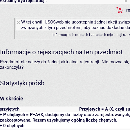
Aktualny tryb rejestracji:
r
W tej chwili USOSweb nie udostępnia żadnej akcji związa
związanych z tym przedmiotem, aby poznać dokładne daty
Informacji o terminach i zasadach rejestracji sz
Informacje o rejestracjach na ten przedmiot
Przedmiot nie należy do żadnej aktualnej rejestracji. Nie można s
zakończyła?
Statystyki próśb
W skrócie
przyjętych:
Przyjętych = A+X
, czyli 
+ P chętnych = P+A+X
, dodajemy do liczby osób zarejestrowanych, 
zaakceptowane. Razem uzyskujemy ogólną liczbę chętnych.
+ 0 chętnych: