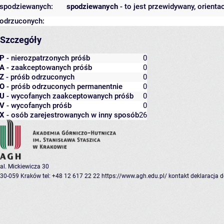
spodziewanych:
spodziewanych
- to jest przewidywany, orienta
odrzuconych:
Szczegóły
P
- nierozpatrzonych próśb
0
A
- zaakceptowanych próśb
0
Z
- próśb odrzuconych
0
O
- próśb odrzuconych permanentnie
0
U
- wycofanych zaakceptowanych próśb
0
V
- wycofanych próśb
0
X
- osób zarejestrowanych w inny sposób
26
al. Mickiewicza 30
30-059 Kraków
tel: +48 12 617 22 22
https://www.agh.edu.pl/
kontakt
deklaracja 