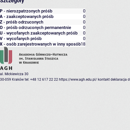
Szczegóły
P
- nierozpatrzonych próśb
0
A
- zaakceptowanych próśb
0
Z
- próśb odrzuconych
0
O
- próśb odrzuconych permanentnie
0
U
- wycofanych zaakceptowanych próśb
0
V
- wycofanych próśb
0
X
- osób zarejestrowanych w inny sposób
18
al. Mickiewicza 30
30-059 Kraków
tel: +48 12 617 22 22
https://www.agh.edu.pl/
kontakt
deklaracja 