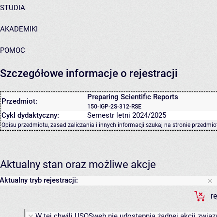
STUDIA
AKADEMIKI
POMOC
Szczegółowe informacje o rejestracji
Preparing Scientific Reports
Przedmiot:
150-IGP-2S-312-RSE
Cykl dydaktyczny:
Semestr letni 2024/2025
Opisu przedmiotu, zasad zaliczania i innych informacji szukaj na
stronie przedmio
Aktualny stan oraz możliwe akcje
Aktualny tryb rejestracji:
r
W tej chwili USOSweb nie udostępnia żadnej akcji związa