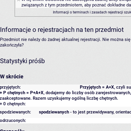
związanych z tym przedmiotem, aby poznać dokładne daty
Informacji o terminach i zasadach rejestracji sz
Informacje o rejestracjach na ten przedmiot
Przedmiot nie należy do żadnej aktualnej rejestracji. Nie można s
zakończyła?
Statystyki próśb
W skrócie
przyjętych:
Przyjętych = A+X
, czyli 
+ P chętnych = P+A+X
, dodajemy do liczby osób zarejestrowanych, 
zaakceptowane. Razem uzyskujemy ogólną liczbę chętnych.
+ 0 chętnych:
spodziewanych:
spodziewanych
- to jest przewidywany, orienta
odrzuconych: