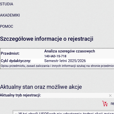
STUDIA
AKADEMIKI
POMOC
Szczegółowe informacje o rejestracji
Analiza szeregów czasowych
Przedmiot:
140-IAD-1S-718
Cykl dydaktyczny:
Semestr letni 2025/2026
Opisu przedmiotu, zasad zaliczania i innych informacji szukaj na
stronie przedmio
Aktualny stan oraz możliwe akcje
Aktualny tryb rejestracji:
r