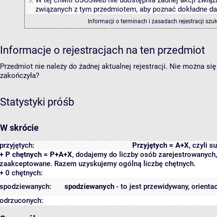
W tej chwili USOSweb nie udostępnia żadnej akcji związa
związanych z tym przedmiotem, aby poznać dokładne daty
Informacji o terminach i zasadach rejestracji sz
Informacje o rejestracjach na ten przedmiot
Przedmiot nie należy do żadnej aktualnej rejestracji. Nie można s
zakończyła?
Statystyki próśb
W skrócie
przyjętych:
Przyjętych = A+X
, czyli 
+ P chętnych = P+A+X
, dodajemy do liczby osób zarejestrowanych, 
zaakceptowane. Razem uzyskujemy ogólną liczbę chętnych.
+ 0 chętnych:
spodziewanych:
spodziewanych
- to jest przewidywany, orienta
odrzuconych: