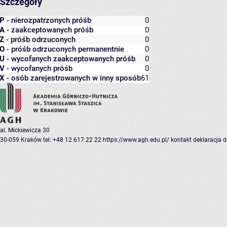
Szczegóły
P
- nierozpatrzonych próśb
0
A
- zaakceptowanych próśb
0
Z
- próśb odrzuconych
0
O
- próśb odrzuconych permanentnie
0
U
- wycofanych zaakceptowanych próśb
0
V
- wycofanych próśb
0
X
- osób zarejestrowanych w inny sposób
61
al. Mickiewicza 30
30-059 Kraków
tel: +48 12 617 22 22
https://www.agh.edu.pl/
kontakt
deklaracja 