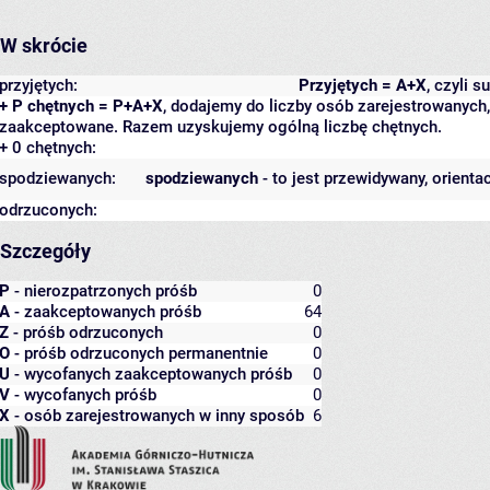
W skrócie
przyjętych:
Przyjętych = A+X
, czyli 
+ P chętnych = P+A+X
, dodajemy do liczby osób zarejestrowanych, 
zaakceptowane. Razem uzyskujemy ogólną liczbę chętnych.
+ 0 chętnych:
spodziewanych:
spodziewanych
- to jest przewidywany, orienta
odrzuconych:
Szczegóły
P
- nierozpatrzonych próśb
0
A
- zaakceptowanych próśb
64
Z
- próśb odrzuconych
0
O
- próśb odrzuconych permanentnie
0
U
- wycofanych zaakceptowanych próśb
0
V
- wycofanych próśb
0
X
- osób zarejestrowanych w inny sposób
6