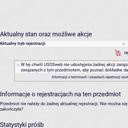
Aktualny stan oraz możliwe akcje
Aktualny tryb rejestracji:
r
W tej chwili USOSweb nie udostępnia żadnej akcji związa
związanych z tym przedmiotem, aby poznać dokładne daty
Informacji o terminach i zasadach rejestracji sz
Informacje o rejestracjach na ten przedmiot
Przedmiot nie należy do żadnej aktualnej rejestracji. Nie można s
zakończyła?
Statystyki próśb