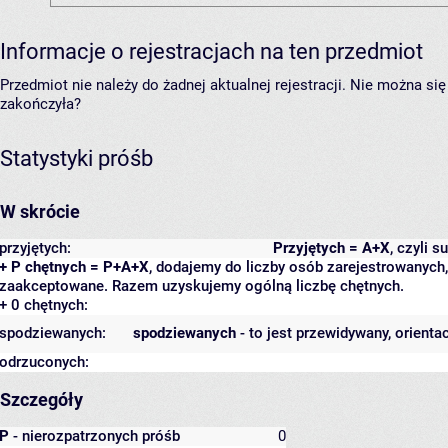
Informacje o rejestracjach na ten przedmiot
Przedmiot nie należy do żadnej aktualnej rejestracji. Nie można s
zakończyła?
Statystyki próśb
W skrócie
przyjętych:
Przyjętych = A+X
, czyli 
+ P chętnych = P+A+X
, dodajemy do liczby osób zarejestrowanych, 
zaakceptowane. Razem uzyskujemy ogólną liczbę chętnych.
+ 0 chętnych:
spodziewanych:
spodziewanych
- to jest przewidywany, orienta
odrzuconych:
Szczegóły
P
- nierozpatrzonych próśb
0