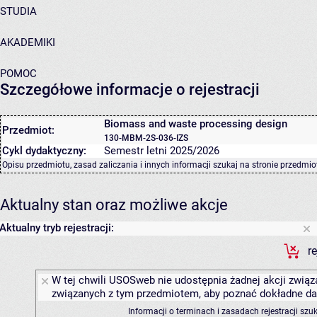
STUDIA
AKADEMIKI
POMOC
Szczegółowe informacje o rejestracji
Biomass and waste processing design
Przedmiot:
130-MBM-2S-036-IZS
Cykl dydaktyczny:
Semestr letni 2025/2026
Opisu przedmiotu, zasad zaliczania i innych informacji szukaj na
stronie przedmio
Aktualny stan oraz możliwe akcje
Aktualny tryb rejestracji:
r
W tej chwili USOSweb nie udostępnia żadnej akcji związa
związanych z tym przedmiotem, aby poznać dokładne daty
Informacji o terminach i zasadach rejestracji sz