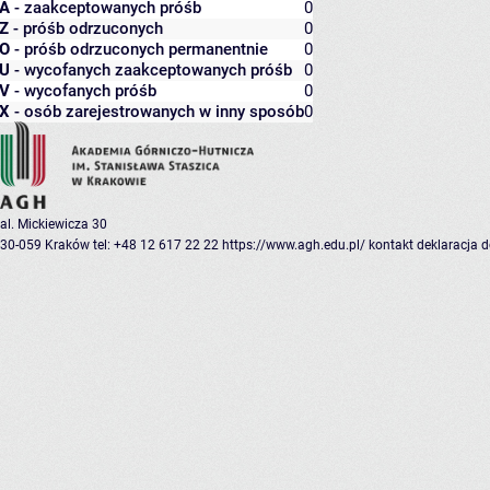
A
- zaakceptowanych próśb
0
Z
- próśb odrzuconych
0
O
- próśb odrzuconych permanentnie
0
U
- wycofanych zaakceptowanych próśb
0
V
- wycofanych próśb
0
X
- osób zarejestrowanych w inny sposób
0
al. Mickiewicza 30
30-059 Kraków
tel: +48 12 617 22 22
https://www.agh.edu.pl/
kontakt
deklaracja 