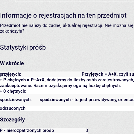
Informacje o rejestracjach na ten przedmiot
Przedmiot nie należy do żadnej aktualnej rejestracji. Nie można s
zakończyła?
Statystyki próśb
W skrócie
przyjętych:
Przyjętych = A+X
, czyli 
+ P chętnych = P+A+X
, dodajemy do liczby osób zarejestrowanych, 
zaakceptowane. Razem uzyskujemy ogólną liczbę chętnych.
+ 0 chętnych:
spodziewanych:
spodziewanych
- to jest przewidywany, orienta
odrzuconych:
Szczegóły
P
- nierozpatrzonych próśb
0