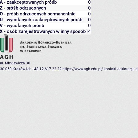
A
- zaakceptowanych próśb
0
Z
- próśb odrzuconych
0
O
- próśb odrzuconych permanentnie
0
U
- wycofanych zaakceptowanych próśb
0
V
- wycofanych próśb
0
X
- osób zarejestrowanych w inny sposób
14
al. Mickiewicza 30
30-059 Kraków
tel: +48 12 617 22 22
https://www.agh.edu.pl/
kontakt
deklaracja 