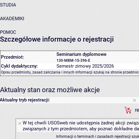
STUDIA
AKADEMIKI
POMOC
Szczegółowe informacje o rejestracji
Seminarium dyplomowe
Przedmiot:
130-MBM-1S-396-E
Cykl dydaktyczny:
Semestr zimowy 2025/2026
Opisu przedmiotu, zasad zaliczania i innych informacji szukaj na
stronie przedmio
Aktualny stan oraz możliwe akcje
Aktualny tryb rejestracji:
r
W tej chwili USOSweb nie udostępnia żadnej akcji związa
związanych z tym przedmiotem, aby poznać dokładne daty
Informacji o terminach i zasadach rejestracji sz