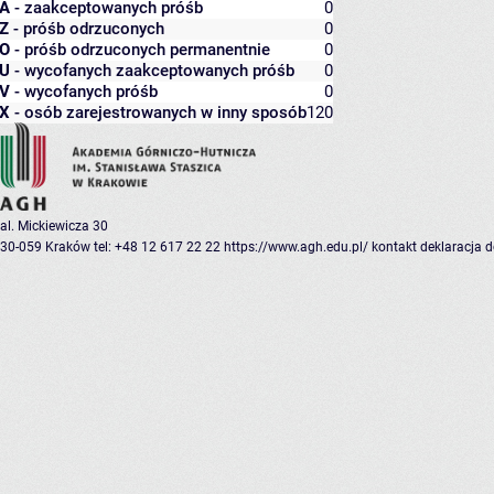
A
- zaakceptowanych próśb
0
Z
- próśb odrzuconych
0
O
- próśb odrzuconych permanentnie
0
U
- wycofanych zaakceptowanych próśb
0
V
- wycofanych próśb
0
X
- osób zarejestrowanych w inny sposób
120
al. Mickiewicza 30
30-059 Kraków
tel: +48 12 617 22 22
https://www.agh.edu.pl/
kontakt
deklaracja 