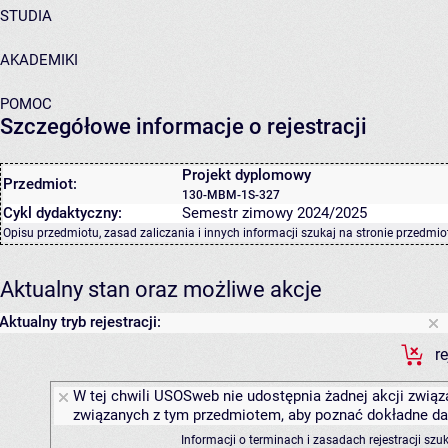
STUDIA
AKADEMIKI
POMOC
Szczegółowe informacje o rejestracji
Projekt dyplomowy
Przedmiot:
130-MBM-1S-327
Cykl dydaktyczny:
Semestr zimowy 2024/2025
Opisu przedmiotu, zasad zaliczania i innych informacji szukaj na
stronie przedmio
Aktualny stan oraz możliwe akcje
Aktualny tryb rejestracji:
r
W tej chwili USOSweb nie udostępnia żadnej akcji związa
związanych z tym przedmiotem, aby poznać dokładne daty
Informacji o terminach i zasadach rejestracji sz