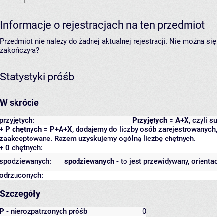
Informacje o rejestracjach na ten przedmiot
Przedmiot nie należy do żadnej aktualnej rejestracji. Nie można s
zakończyła?
Statystyki próśb
W skrócie
przyjętych:
Przyjętych = A+X
, czyli 
+ P chętnych = P+A+X
, dodajemy do liczby osób zarejestrowanych, 
zaakceptowane. Razem uzyskujemy ogólną liczbę chętnych.
+ 0 chętnych:
spodziewanych:
spodziewanych
- to jest przewidywany, orienta
odrzuconych:
Szczegóły
P
- nierozpatrzonych próśb
0