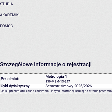
STUDIA
AKADEMIKI
POMOC
Szczegółowe informacje o rejestracji
Metrologia 1
Przedmiot:
130-MBM-1S-247
Cykl dydaktyczny:
Semestr zimowy 2025/2026
Opisu przedmiotu, zasad zaliczania i innych informacji szukaj na
stronie przedmio