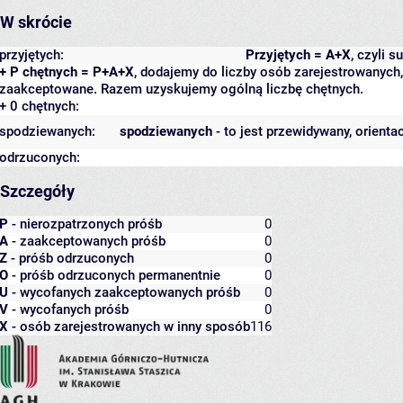
W skrócie
przyjętych:
Przyjętych = A+X
, czyli 
+ P chętnych = P+A+X
, dodajemy do liczby osób zarejestrowanych, 
zaakceptowane. Razem uzyskujemy ogólną liczbę chętnych.
+ 0 chętnych:
spodziewanych:
spodziewanych
- to jest przewidywany, orienta
odrzuconych:
Szczegóły
P
- nierozpatrzonych próśb
0
A
- zaakceptowanych próśb
0
Z
- próśb odrzuconych
0
O
- próśb odrzuconych permanentnie
0
U
- wycofanych zaakceptowanych próśb
0
V
- wycofanych próśb
0
X
- osób zarejestrowanych w inny sposób
116