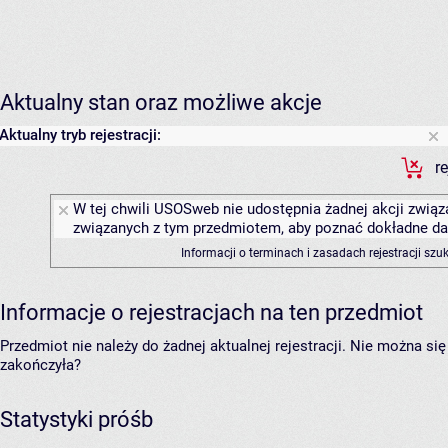
Aktualny stan oraz możliwe akcje
Aktualny tryb rejestracji:
r
W tej chwili USOSweb nie udostępnia żadnej akcji związa
związanych z tym przedmiotem, aby poznać dokładne daty
Informacji o terminach i zasadach rejestracji sz
Informacje o rejestracjach na ten przedmiot
Przedmiot nie należy do żadnej aktualnej rejestracji. Nie można s
zakończyła?
Statystyki próśb