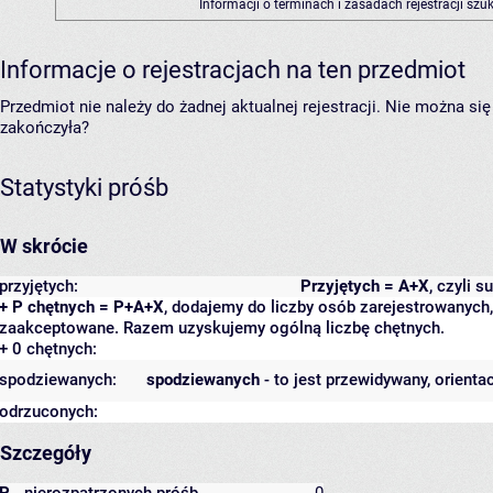
Informacji o terminach i zasadach rejestracji sz
Informacje o rejestracjach na ten przedmiot
Przedmiot nie należy do żadnej aktualnej rejestracji. Nie można s
zakończyła?
Statystyki próśb
W skrócie
przyjętych:
Przyjętych = A+X
, czyli 
+ P chętnych = P+A+X
, dodajemy do liczby osób zarejestrowanych, 
zaakceptowane. Razem uzyskujemy ogólną liczbę chętnych.
+ 0 chętnych:
spodziewanych:
spodziewanych
- to jest przewidywany, orienta
odrzuconych:
Szczegóły