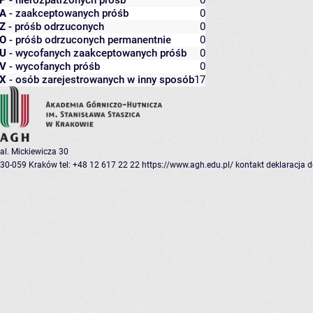
P
- nierozpatrzonych próśb
0
A
- zaakceptowanych próśb
0
Z
- próśb odrzuconych
0
O
- próśb odrzuconych permanentnie
0
U
- wycofanych zaakceptowanych próśb
0
V
- wycofanych próśb
0
X
- osób zarejestrowanych w inny sposób
17
al. Mickiewicza 30
30-059 Kraków
tel: +48 12 617 22 22
https://www.agh.edu.pl/
kontakt
deklaracja 