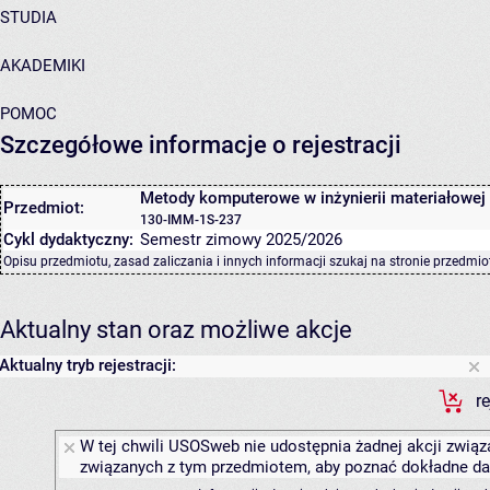
STUDIA
AKADEMIKI
POMOC
Szczegółowe informacje o rejestracji
Metody komputerowe w inżynierii materiałowej
Przedmiot:
130-IMM-1S-237
Cykl dydaktyczny:
Semestr zimowy 2025/2026
Opisu przedmiotu, zasad zaliczania i innych informacji szukaj na
stronie przedmio
Aktualny stan oraz możliwe akcje
Aktualny tryb rejestracji:
r
W tej chwili USOSweb nie udostępnia żadnej akcji związa
związanych z tym przedmiotem, aby poznać dokładne daty