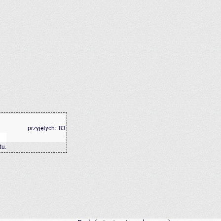
przyjętych:
83
tu
.