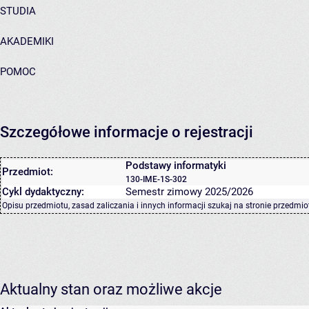
STUDIA
AKADEMIKI
POMOC
Szczegółowe informacje o rejestracji
Podstawy informatyki
Przedmiot:
130-IME-1S-302
Cykl dydaktyczny:
Semestr zimowy 2025/2026
Opisu przedmiotu, zasad zaliczania i innych informacji szukaj na
stronie przedmio
Aktualny stan oraz możliwe akcje