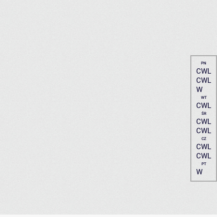
PN
CWL
CWL
W
WT
CWL
ŚR
CWL
CWL
CZ
CWL
CWL
PT
W