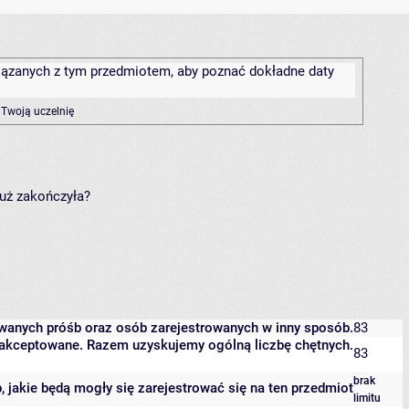
związanych z tym przedmiotem, aby poznać dokładne daty
 Twoją uczelnię
już zakończyła?
owanych próśb oraz osób zarejestrowanych w inny sposób.
83
 zaakceptowane. Razem uzyskujemy ogólną liczbę chętnych.
83
brak
b, jakie będą mogły się zarejestrować się na ten przedmiot
limitu