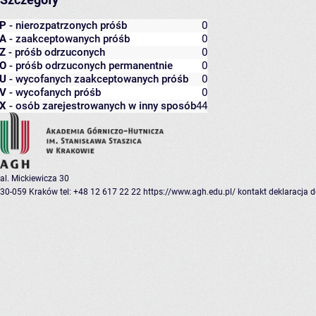
P
- nierozpatrzonych próśb
0
A
- zaakceptowanych próśb
0
Z
- próśb odrzuconych
0
O
- próśb odrzuconych permanentnie
0
U
- wycofanych zaakceptowanych próśb
0
V
- wycofanych próśb
0
X
- osób zarejestrowanych w inny sposób
44
al. Mickiewicza 30
30-059 Kraków
tel: +48 12 617 22 22
https://www.agh.edu.pl/
kontakt
deklaracja 