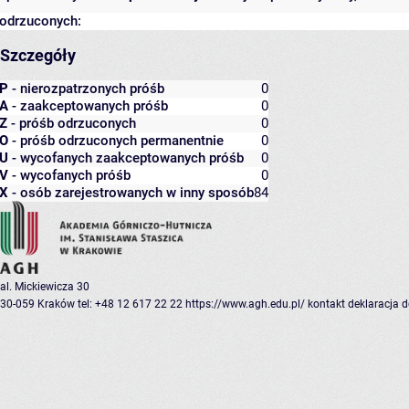
odrzuconych:
Szczegóły
P
- nierozpatrzonych próśb
0
A
- zaakceptowanych próśb
0
Z
- próśb odrzuconych
0
O
- próśb odrzuconych permanentnie
0
U
- wycofanych zaakceptowanych próśb
0
V
- wycofanych próśb
0
X
- osób zarejestrowanych w inny sposób
84
al. Mickiewicza 30
30-059 Kraków
tel: +48 12 617 22 22
https://www.agh.edu.pl/
kontakt
deklaracja 