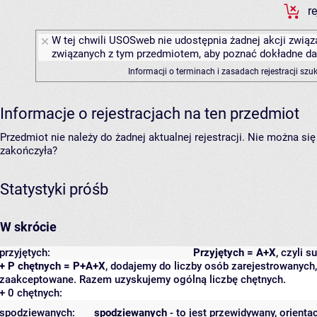
r
W tej chwili USOSweb nie udostępnia żadnej akcji związa
związanych z tym przedmiotem, aby poznać dokładne daty
Informacji o terminach i zasadach rejestracji sz
Informacje o rejestracjach na ten przedmiot
Przedmiot nie należy do żadnej aktualnej rejestracji. Nie można s
zakończyła?
Statystyki próśb
W skrócie
przyjętych:
Przyjętych = A+X
, czyli 
+ P chętnych = P+A+X
, dodajemy do liczby osób zarejestrowanych, 
zaakceptowane. Razem uzyskujemy ogólną liczbę chętnych.
+ 0 chętnych:
spodziewanych:
spodziewanych
- to jest przewidywany, orienta