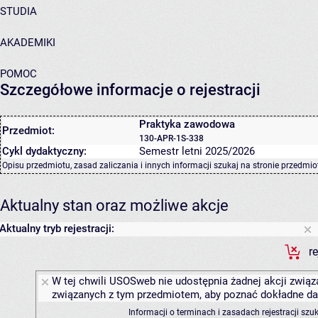
STUDIA
AKADEMIKI
POMOC
Szczegółowe informacje o rejestracji
Praktyka zawodowa
Przedmiot:
130-APR-1S-338
Cykl dydaktyczny:
Semestr letni 2025/2026
Opisu przedmiotu, zasad zaliczania i innych informacji szukaj na
stronie przedmio
Aktualny stan oraz możliwe akcje
Aktualny tryb rejestracji:
r
W tej chwili USOSweb nie udostępnia żadnej akcji związa
związanych z tym przedmiotem, aby poznać dokładne daty
Informacji o terminach i zasadach rejestracji sz