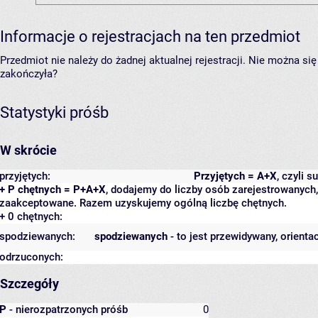
Informacje o rejestracjach na ten przedmiot
Przedmiot nie należy do żadnej aktualnej rejestracji. Nie można s
zakończyła?
Statystyki próśb
W skrócie
przyjętych:
Przyjętych = A+X
, czyli 
+ P chętnych = P+A+X
, dodajemy do liczby osób zarejestrowanych, 
zaakceptowane. Razem uzyskujemy ogólną liczbę chętnych.
+ 0 chętnych:
spodziewanych:
spodziewanych
- to jest przewidywany, orienta
odrzuconych:
Szczegóły
P
- nierozpatrzonych próśb
0