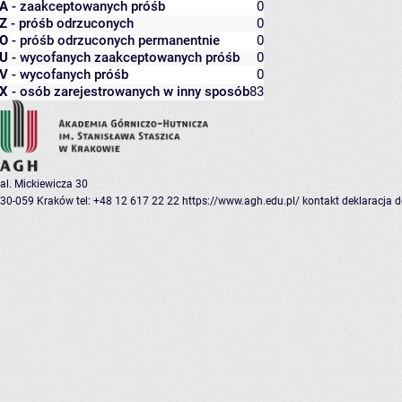
A
- zaakceptowanych próśb
0
Z
- próśb odrzuconych
0
O
- próśb odrzuconych permanentnie
0
U
- wycofanych zaakceptowanych próśb
0
V
- wycofanych próśb
0
X
- osób zarejestrowanych w inny sposób
83
al. Mickiewicza 30
30-059 Kraków
tel: +48 12 617 22 22
https://www.agh.edu.pl/
kontakt
deklaracja 