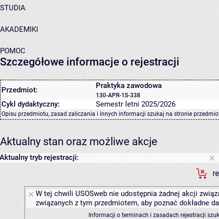
STUDIA
AKADEMIKI
POMOC
Szczegółowe informacje o rejestracji
Praktyka zawodowa
Przedmiot:
130-APR-1S-338
Cykl dydaktyczny:
Semestr letni 2025/2026
Opisu przedmiotu, zasad zaliczania i innych informacji szukaj na
stronie przedmio
Aktualny stan oraz możliwe akcje
Aktualny tryb rejestracji:
r
W tej chwili USOSweb nie udostępnia żadnej akcji związa
związanych z tym przedmiotem, aby poznać dokładne daty
Informacji o terminach i zasadach rejestracji sz