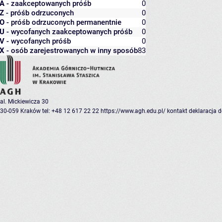
A
- zaakceptowanych próśb
0
Z
- próśb odrzuconych
0
O
- próśb odrzuconych permanentnie
0
U
- wycofanych zaakceptowanych próśb
0
V
- wycofanych próśb
0
X
- osób zarejestrowanych w inny sposób
83
al. Mickiewicza 30
30-059 Kraków
tel: +48 12 617 22 22
https://www.agh.edu.pl/
kontakt
deklaracja 