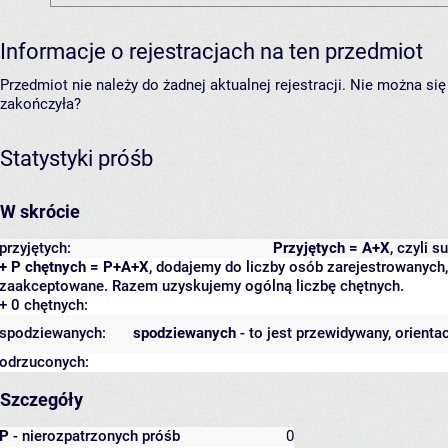
Informacje o rejestracjach na ten przedmiot
Przedmiot nie należy do żadnej aktualnej rejestracji. Nie można s
zakończyła?
Statystyki próśb
W skrócie
przyjętych:
Przyjętych = A+X
, czyli 
+ P chętnych = P+A+X
, dodajemy do liczby osób zarejestrowanych, 
zaakceptowane. Razem uzyskujemy ogólną liczbę chętnych.
+ 0 chętnych:
spodziewanych:
spodziewanych
- to jest przewidywany, orienta
odrzuconych:
Szczegóły
P
- nierozpatrzonych próśb
0