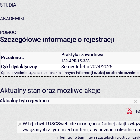
STUDIA
AKADEMIKI
POMOC
Szczegółowe informacje o rejestracji
Praktyka zawodowa
Przedmiot:
130-APR-1S-338
Cykl dydaktyczny:
Semestr letni 2024/2025
Opisu przedmiotu, zasad zaliczania i innych informacji szukaj na
stronie przedmio
Aktualny stan oraz możliwe akcje
Aktualny tryb rejestracji:
r
W tej chwili USOSweb nie udostępnia żadnej akcji związa
związanych z tym przedmiotem, aby poznać dokładne daty
Informacji o terminach i zasadach rejestracji sz