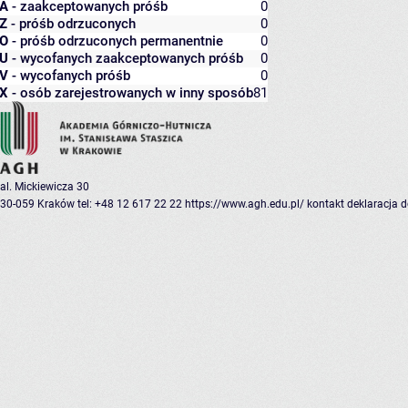
A
- zaakceptowanych próśb
0
Z
- próśb odrzuconych
0
O
- próśb odrzuconych permanentnie
0
U
- wycofanych zaakceptowanych próśb
0
V
- wycofanych próśb
0
X
- osób zarejestrowanych w inny sposób
81
al. Mickiewicza 30
30-059 Kraków
tel: +48 12 617 22 22
https://www.agh.edu.pl/
kontakt
deklaracja 