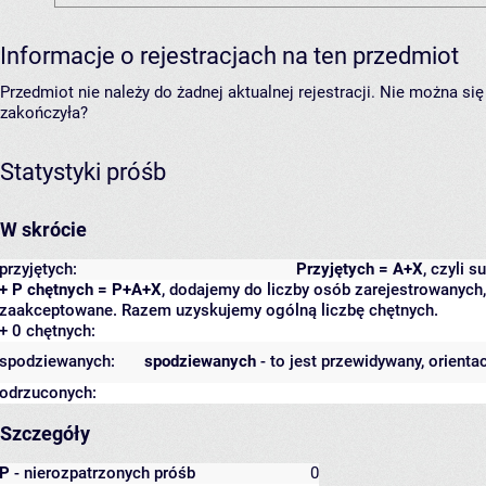
Informacje o rejestracjach na ten przedmiot
Przedmiot nie należy do żadnej aktualnej rejestracji. Nie można s
zakończyła?
Statystyki próśb
W skrócie
przyjętych:
Przyjętych = A+X
, czyli 
+ P chętnych = P+A+X
, dodajemy do liczby osób zarejestrowanych, 
zaakceptowane. Razem uzyskujemy ogólną liczbę chętnych.
+ 0 chętnych:
spodziewanych:
spodziewanych
- to jest przewidywany, orienta
odrzuconych:
Szczegóły
P
- nierozpatrzonych próśb
0