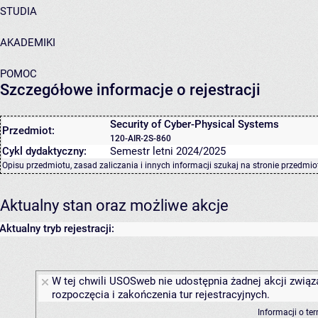
STUDIA
AKADEMIKI
POMOC
Szczegółowe informacje o rejestracji
Security of Cyber-Physical Systems
Przedmiot:
120-AIR-2S-860
Cykl dydaktyczny:
Semestr letni 2024/2025
Opisu przedmiotu, zasad zaliczania i innych informacji szukaj na
stronie przedmio
Aktualny stan oraz możliwe akcje
Aktualny tryb rejestracji:
W tej chwili USOSweb nie udostępnia żadnej akcji związ
rozpoczęcia i zakończenia tur rejestracyjnych.
Informacji o te