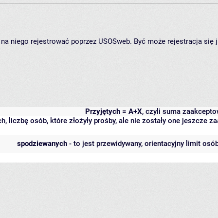
ię na niego rejestrować poprzez USOSweb. Być może rejestracja się 
Przyjętych = A+X
, czyli suma zaakcept
h, liczbę osób, które złożyły prośby, ale nie zostały one jeszcze
spodziewanych
- to jest przewidywany, orientacyjny limit osó