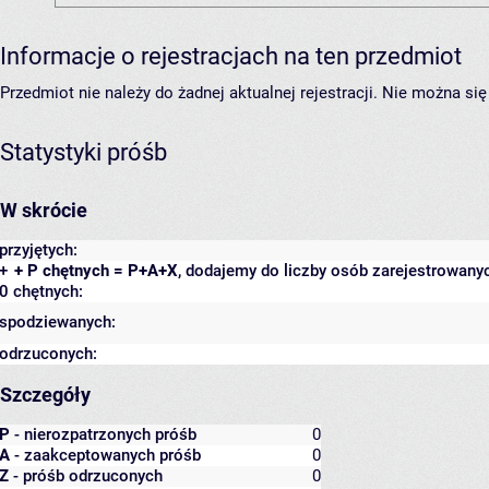
Informacje o rejestracjach na ten przedmiot
Przedmiot nie należy do żadnej aktualnej rejestracji. Nie można s
Statystyki próśb
W skrócie
przyjętych:
+
+ P chętnych = P+A+X
, dodajemy do liczby osób zarejestrowanyc
0 chętnych:
spodziewanych:
odrzuconych:
Szczegóły
P
- nierozpatrzonych próśb
0
A
- zaakceptowanych próśb
0
Z
- próśb odrzuconych
0