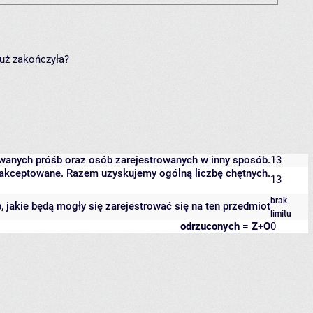
już zakończyła?
owanych próśb oraz osób zarejestrowanych w inny sposób.
13
 zaakceptowane. Razem uzyskujemy ogólną liczbę chętnych.
13
brak
b, jakie będą mogły się zarejestrować się na ten przedmiot
limitu
odrzuconych = Z+O
0