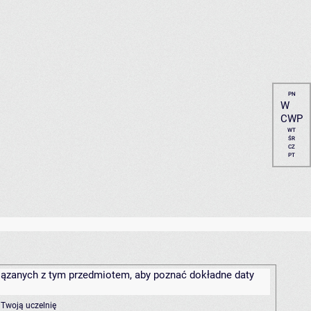
PN
W
CWP
WT
ŚR
CZ
PT
związanych z tym przedmiotem, aby poznać dokładne daty
 Twoją uczelnię