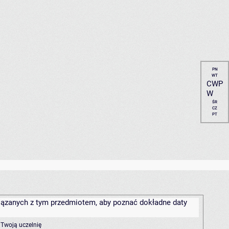
PN
WT
CWP
W
ŚR
CZ
PT
związanych z tym przedmiotem, aby poznać dokładne daty
 Twoją uczelnię