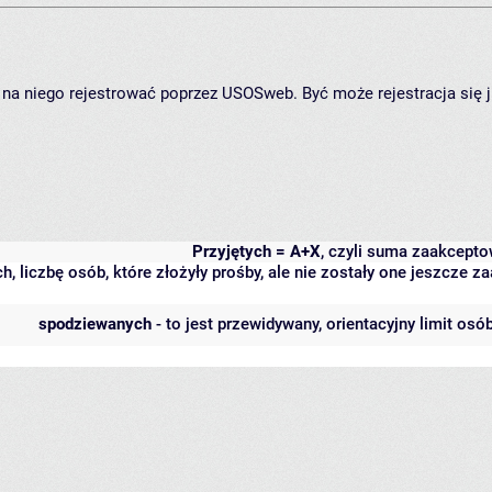
ię na niego rejestrować poprzez USOSweb. Być może rejestracja się 
Przyjętych = A+X
, czyli suma zaakcept
h, liczbę osób, które złożyły prośby, ale nie zostały one jeszcze
spodziewanych
- to jest przewidywany, orientacyjny limit osó