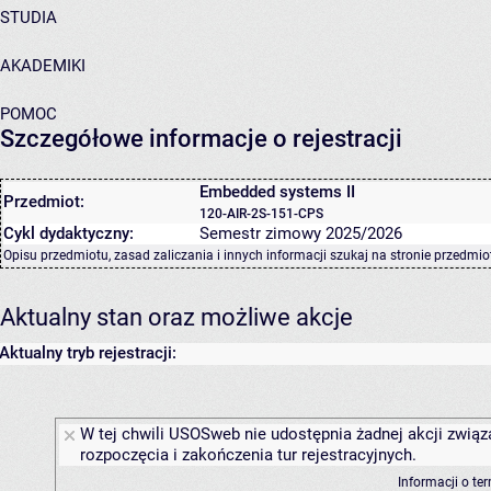
STUDIA
AKADEMIKI
POMOC
Szczegółowe informacje o rejestracji
Embedded systems II
Przedmiot:
120-AIR-2S-151-CPS
Cykl dydaktyczny:
Semestr zimowy 2025/2026
Opisu przedmiotu, zasad zaliczania i innych informacji szukaj na
stronie przedmio
Aktualny stan oraz możliwe akcje
Aktualny tryb rejestracji:
W tej chwili USOSweb nie udostępnia żadnej akcji związ
rozpoczęcia i zakończenia tur rejestracyjnych.
Informacji o te