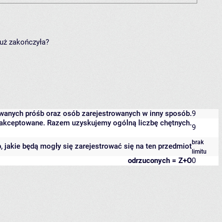
już zakończyła?
owanych próśb oraz osób zarejestrowanych w inny sposób.
9
 zaakceptowane. Razem uzyskujemy ogólną liczbę chętnych.
9
brak
b, jakie będą mogły się zarejestrować się na ten przedmiot
limitu
odrzuconych = Z+O
0