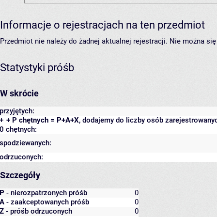
Informacje o rejestracjach na ten przedmiot
Przedmiot nie należy do żadnej aktualnej rejestracji. Nie można s
Statystyki próśb
W skrócie
przyjętych:
+
+ P chętnych = P+A+X
, dodajemy do liczby osób zarejestrowanyc
0 chętnych:
spodziewanych:
odrzuconych:
Szczegóły
P
- nierozpatrzonych próśb
0
A
- zaakceptowanych próśb
0
Z
- próśb odrzuconych
0