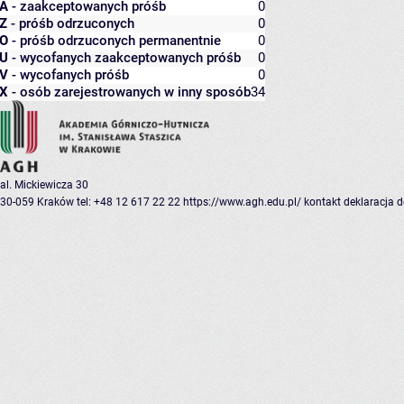
A
- zaakceptowanych próśb
0
Z
- próśb odrzuconych
0
O
- próśb odrzuconych permanentnie
0
U
- wycofanych zaakceptowanych próśb
0
V
- wycofanych próśb
0
X
- osób zarejestrowanych w inny sposób
34
al. Mickiewicza 30
30-059 Kraków
tel: +48 12 617 22 22
https://www.agh.edu.pl/
kontakt
deklaracja 