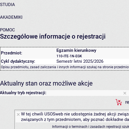
STUDIA
AKADEMIKI
POMOC
Szczegółowe informacje o rejestracji
Egzamin kierunkowy
Przedmiot:
110-ITE-1N-EGK
Cykl dydaktyczny:
Semestr letni 2025/2026
Opisu przedmiotu, zasad zaliczania i innych informacji szukaj na
stronie przedmio
Aktualny stan oraz możliwe akcje
Aktualny tryb rejestracji:
r
W tej chwili USOSweb nie udostępnia żadnej akcji związa
związanych z tym przedmiotem, aby poznać dokładne daty
Informacji o terminach i zasadach rejestracji sz