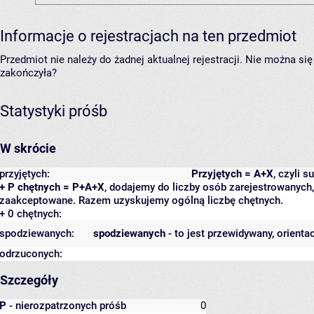
Informacje o rejestracjach na ten przedmiot
Przedmiot nie należy do żadnej aktualnej rejestracji. Nie można s
zakończyła?
Statystyki próśb
W skrócie
przyjętych:
Przyjętych = A+X
, czyli 
+ P chętnych = P+A+X
, dodajemy do liczby osób zarejestrowanych, 
zaakceptowane. Razem uzyskujemy ogólną liczbę chętnych.
+ 0 chętnych:
spodziewanych:
spodziewanych
- to jest przewidywany, orienta
odrzuconych:
Szczegóły
P
- nierozpatrzonych próśb
0