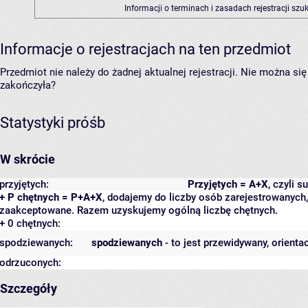
Informacji o terminach i zasadach rejestracji sz
Informacje o rejestracjach na ten przedmiot
Przedmiot nie należy do żadnej aktualnej rejestracji. Nie można s
zakończyła?
Statystyki próśb
W skrócie
przyjętych:
Przyjętych = A+X
, czyli 
+ P chętnych = P+A+X
, dodajemy do liczby osób zarejestrowanych, 
zaakceptowane. Razem uzyskujemy ogólną liczbę chętnych.
+ 0 chętnych:
spodziewanych:
spodziewanych
- to jest przewidywany, orienta
odrzuconych:
Szczegóły