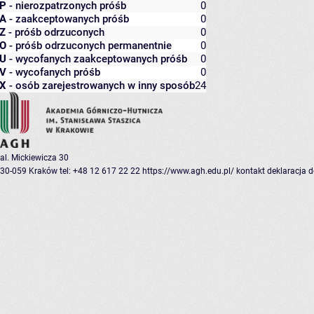
P
- nierozpatrzonych próśb
0
A
- zaakceptowanych próśb
0
Z
- próśb odrzuconych
0
O
- próśb odrzuconych permanentnie
0
U
- wycofanych zaakceptowanych próśb
0
V
- wycofanych próśb
0
X
- osób zarejestrowanych w inny sposób
24
al. Mickiewicza 30
30-059 Kraków
tel: +48 12 617 22 22
https://www.agh.edu.pl/
kontakt
deklaracja 