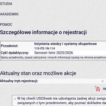
STUDIA
AKADEMIKI
POMOC
Szczegółowe informacje o rejestracji
Inżynieria wiedzy i systemy ekspertowe
Przedmiot:
110-ITE-1N-114
Cykl dydaktyczny:
Semestr letni 2025/2026
Opisu przedmiotu, zasad zaliczania i innych informacji szukaj na
stronie przedmio
Aktualny stan oraz możliwe akcje
Aktualny tryb rejestracji:
r
W tej chwili USOSweb nie udostępnia żadnej akcji związa
związanych z tym przedmiotem, aby poznać dokładne daty