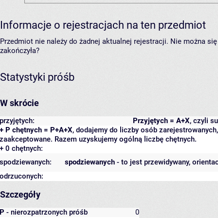
Informacje o rejestracjach na ten przedmiot
Przedmiot nie należy do żadnej aktualnej rejestracji. Nie można s
zakończyła?
Statystyki próśb
W skrócie
przyjętych:
Przyjętych = A+X
, czyli 
+ P chętnych = P+A+X
, dodajemy do liczby osób zarejestrowanych, 
zaakceptowane. Razem uzyskujemy ogólną liczbę chętnych.
+ 0 chętnych:
spodziewanych:
spodziewanych
- to jest przewidywany, orienta
odrzuconych:
Szczegóły
P
- nierozpatrzonych próśb
0