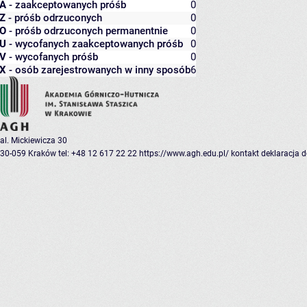
A
- zaakceptowanych próśb
0
Z
- próśb odrzuconych
0
O
- próśb odrzuconych permanentnie
0
U
- wycofanych zaakceptowanych próśb
0
V
- wycofanych próśb
0
X
- osób zarejestrowanych w inny sposób
6
al. Mickiewicza 30
30-059 Kraków
tel: +48 12 617 22 22
https://www.agh.edu.pl/
kontakt
deklaracja 