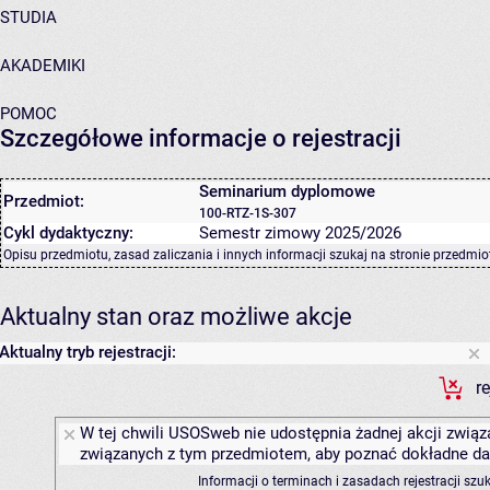
STUDIA
AKADEMIKI
POMOC
Szczegółowe informacje o rejestracji
Seminarium dyplomowe
Przedmiot:
100-RTZ-1S-307
Cykl dydaktyczny:
Semestr zimowy 2025/2026
Opisu przedmiotu, zasad zaliczania i innych informacji szukaj na
stronie przedmio
Aktualny stan oraz możliwe akcje
Aktualny tryb rejestracji:
r
W tej chwili USOSweb nie udostępnia żadnej akcji związa
związanych z tym przedmiotem, aby poznać dokładne daty
Informacji o terminach i zasadach rejestracji sz