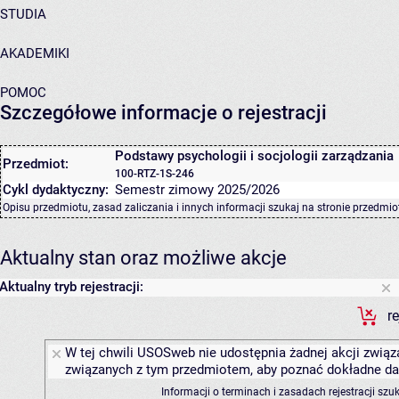
STUDIA
AKADEMIKI
POMOC
Szczegółowe informacje o rejestracji
Podstawy psychologii i socjologii zarządzania
Przedmiot:
100-RTZ-1S-246
Cykl dydaktyczny:
Semestr zimowy 2025/2026
Opisu przedmiotu, zasad zaliczania i innych informacji szukaj na
stronie przedmio
Aktualny stan oraz możliwe akcje
Aktualny tryb rejestracji:
r
W tej chwili USOSweb nie udostępnia żadnej akcji związa
związanych z tym przedmiotem, aby poznać dokładne daty
Informacji o terminach i zasadach rejestracji sz