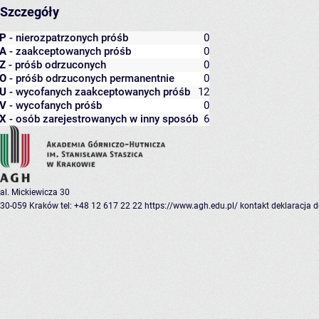
Szczegóły
P
- nierozpatrzonych próśb
0
A
- zaakceptowanych próśb
0
Z
- próśb odrzuconych
0
O
- próśb odrzuconych permanentnie
0
U
- wycofanych zaakceptowanych próśb
12
V
- wycofanych próśb
0
X
- osób zarejestrowanych w inny sposób
6
al. Mickiewicza 30
30-059 Kraków
tel: +48 12 617 22 22
https://www.agh.edu.pl/
kontakt
deklaracja 