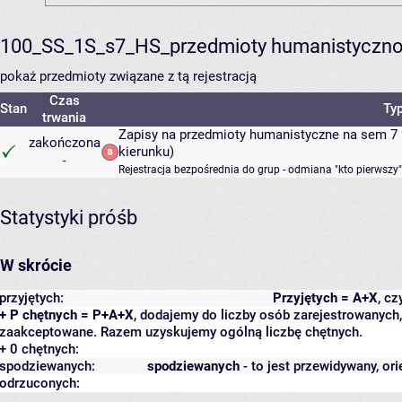
100_SS_1S_s7_HS_przedmioty humanistyczno
pokaż przedmioty związane z tą rejestracją
Czas
Stan
Typ
trwania
Zapisy na przedmioty humanistyczne na sem 7 
zakończona
kierunku)
-
Rejestracja bezpośrednia do grup - odmiana "kto pierwszy"
Statystyki próśb
W skrócie
przyjętych:
Przyjętych = A+X
, c
+ P chętnych = P+A+X
, dodajemy do liczby osób zarejestrowanych, 
zaakceptowane. Razem uzyskujemy ogólną liczbę chętnych.
+ 0 chętnych:
spodziewanych:
spodziewanych
- to jest przewidywany, ori
odrzuconych: