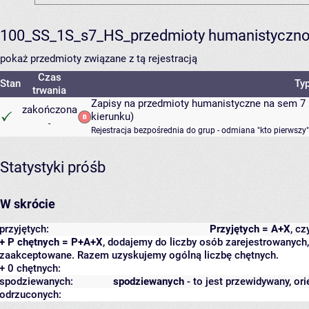
100_SS_1S_s7_HS_przedmioty humanistyczno
pokaż przedmioty związane z tą rejestracją
Czas
Stan
Typ
trwania
Zapisy na przedmioty humanistyczne na sem 7 
zakończona
kierunku)
-
Rejestracja bezpośrednia do grup - odmiana "kto pierwszy"
Statystyki próśb
W skrócie
przyjętych:
Przyjętych = A+X
, c
+ P chętnych = P+A+X
, dodajemy do liczby osób zarejestrowanych, 
zaakceptowane. Razem uzyskujemy ogólną liczbę chętnych.
+ 0 chętnych:
spodziewanych:
spodziewanych
- to jest przewidywany, ori
odrzuconych: