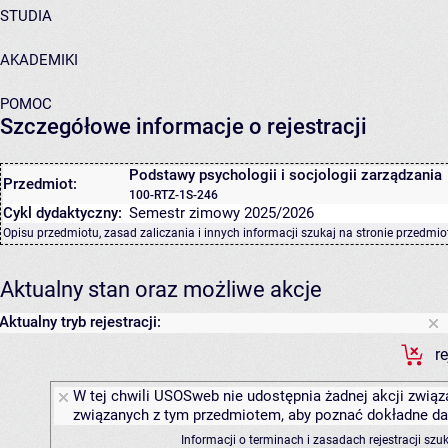
STUDIA
AKADEMIKI
POMOC
Szczegółowe informacje o rejestracji
Podstawy psychologii i socjologii zarządzania
Przedmiot:
100-RTZ-1S-246
Cykl dydaktyczny:
Semestr zimowy 2025/2026
Opisu przedmiotu, zasad zaliczania i innych informacji szukaj na
stronie przedmio
Aktualny stan oraz możliwe akcje
Aktualny tryb rejestracji:
r
W tej chwili USOSweb nie udostępnia żadnej akcji związa
związanych z tym przedmiotem, aby poznać dokładne daty
Informacji o terminach i zasadach rejestracji sz