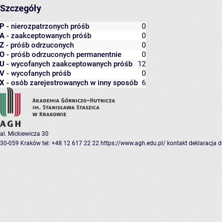
Szczegóły
P
- nierozpatrzonych próśb
0
A
- zaakceptowanych próśb
0
Z
- próśb odrzuconych
0
O
- próśb odrzuconych permanentnie
0
U
- wycofanych zaakceptowanych próśb
12
V
- wycofanych próśb
0
X
- osób zarejestrowanych w inny sposób
6
al. Mickiewicza 30
30-059 Kraków
tel: +48 12 617 22 22
https://www.agh.edu.pl/
kontakt
deklaracja 