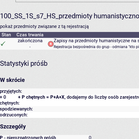
100_SS_1S_s7_HS_przedmioty humanistyczno
pokaż przedmioty związane z tą rejestracją
Stan
Czas trwania
zakończona
Zapisy na przedmioty humanistyczne na s
-
Rejestracja bezpośrednia do grup - odmiana "kto p
Statystyki próśb
W skrócie
przyjętych:
+ 0
+ P chętnych = P+A+X
, dodajemy do liczby osób zarejest
chętnych:
spodziewanych:
odrzuconych:
Szczegóły
P
- nierozpatrzonych próśb
0