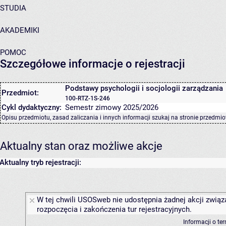
STUDIA
AKADEMIKI
POMOC
Szczegółowe informacje o rejestracji
Podstawy psychologii i socjologii zarządzania
Przedmiot:
100-RTZ-1S-246
Cykl dydaktyczny:
Semestr zimowy 2025/2026
Opisu przedmiotu, zasad zaliczania i innych informacji szukaj na
stronie przedmio
Aktualny stan oraz możliwe akcje
Aktualny tryb rejestracji:
W tej chwili USOSweb nie udostępnia żadnej akcji związ
rozpoczęcia i zakończenia tur rejestracyjnych.
Informacji o te