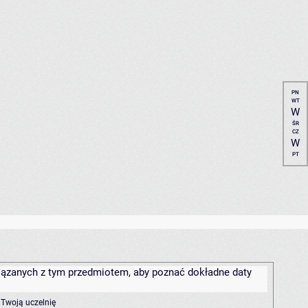
PN
WT
W
ŚR
CZ
W
PT
związanych z tym przedmiotem, aby poznać dokładne daty
 Twoją uczelnię