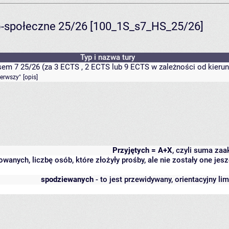
-społeczne 25/26 [100_1S_s7_HS_25/26]
Typ i nazwa tury
em 7 25/26 (za 3 ECTS , 2 ECTS lub 9 ECTS w zależności od kierun
ierwszy"
[
opis
]
Przyjętych = A+X
, czyli suma za
rowanych, liczbę osób, które złożyły prośby, ale nie zostały one 
spodziewanych
- to jest przewidywany, orientacyjny li