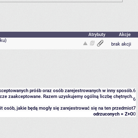
Atrybuty
Akcje
ku)
brak akcji
akceptowanych próśb oraz osób zarejestrowanych w inny sposób.
6
jeszcze zaakceptowane. Razem uzyskujemy ogólną liczbę chętnych.
6
mit osób, jakie będą mogły się zarejestrować się na ten przedmiot
7
odrzuconych = Z+O
0