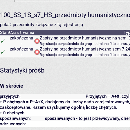
100_SS_1S_s7_HS_przedmioty humanistyczno
pokaż przedmioty związane z tą rejestracją
Stan
Czas trwania
Typ
zakończona
Zapisy na przedmioty humanistyczne na sem. 7
-
Rejestracja bezpośrednia do grup - odmiana "kto pierwszy
zakończona
Zapisy na przedmioty humanistyczne sem 7 24/
-
Rejestracja bezpośrednia do grup - odmiana "kto pierwszy
Statystyki próśb
W skrócie
przyjętych:
Przyjętych = A+X
, czy
+ P chętnych = P+A+X
, dodajemy do liczby osób zarejestrowanych, 
zaakceptowane. Razem uzyskujemy ogólną liczbę chętnych.
+ 0 chętnych:
spodziewanych:
spodziewanych
- to jest przewidywany, orie
odrzuconych: