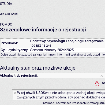
STUDIA
AKADEMIKI
POMOC
Szczegółowe informacje o rejestracji
Podstawy psychologii i socjologii zarządzania
Przedmiot:
100-RTZ-1S-246
Cykl dydaktyczny:
Semestr zimowy 2024/2025
Opisu przedmiotu, zasad zaliczania i innych informacji szukaj na
stronie przedmio
Aktualny stan oraz możliwe akcje
Aktualny tryb rejestracji:
r
W tej chwili USOSweb nie udostępnia żadnej akcji związa
związanych z tym przedmiotem, aby poznać dokładne daty
Informacji o terminach i zasadach rejestracji sz