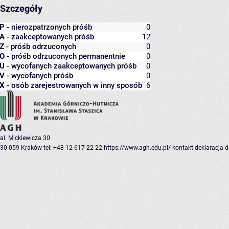
Szczegóły
P
- nierozpatrzonych próśb
0
A
- zaakceptowanych próśb
12
Z
- próśb odrzuconych
0
O
- próśb odrzuconych permanentnie
0
U
- wycofanych zaakceptowanych próśb
0
V
- wycofanych próśb
0
X
- osób zarejestrowanych w inny sposób
6
al. Mickiewicza 30
30-059 Kraków
tel: +48 12 617 22 22
https://www.agh.edu.pl/
kontakt
deklaracja 