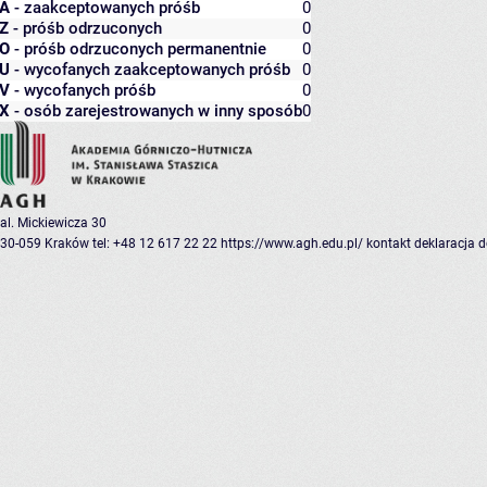
A
- zaakceptowanych próśb
0
Z
- próśb odrzuconych
0
O
- próśb odrzuconych permanentnie
0
U
- wycofanych zaakceptowanych próśb
0
V
- wycofanych próśb
0
X
- osób zarejestrowanych w inny sposób
0
al. Mickiewicza 30
30-059 Kraków
tel: +48 12 617 22 22
https://www.agh.edu.pl/
kontakt
deklaracja 