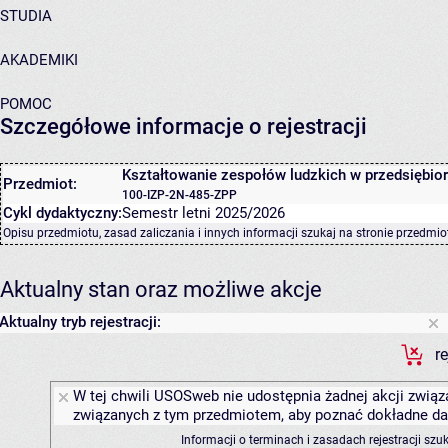
STUDIA
AKADEMIKI
POMOC
Szczegółowe informacje o rejestracji
Kształtowanie zespołów ludzkich w przedsiębio
Przedmiot:
100-IZP-2N-485-ZPP
Cykl dydaktyczny:
Semestr letni 2025/2026
Opisu przedmiotu, zasad zaliczania i innych informacji szukaj na
stronie przedmio
Aktualny stan oraz możliwe akcje
Aktualny tryb rejestracji:
r
W tej chwili USOSweb nie udostępnia żadnej akcji związa
związanych z tym przedmiotem, aby poznać dokładne daty
Informacji o terminach i zasadach rejestracji sz