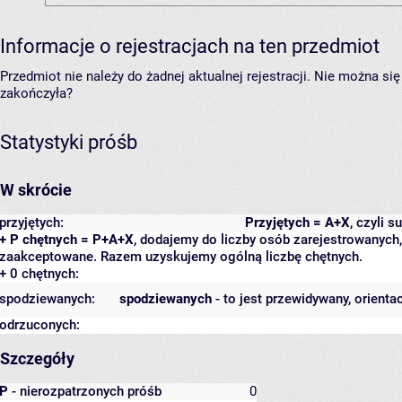
Informacje o rejestracjach na ten przedmiot
Przedmiot nie należy do żadnej aktualnej rejestracji. Nie można s
zakończyła?
Statystyki próśb
W skrócie
przyjętych:
Przyjętych = A+X
, czyli 
+ P chętnych = P+A+X
, dodajemy do liczby osób zarejestrowanych, 
zaakceptowane. Razem uzyskujemy ogólną liczbę chętnych.
+ 0 chętnych:
spodziewanych:
spodziewanych
- to jest przewidywany, orienta
odrzuconych:
Szczegóły
P
- nierozpatrzonych próśb
0