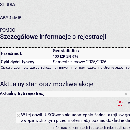
STUDIA
AKADEMIKI
POMOC
Szczegółowe informacje o rejestracji
Geostatistics
Przedmiot:
100-IZP-2N-096
Cykl dydaktyczny:
Semestr zimowy 2025/2026
Opisu przedmiotu, zasad zaliczania i innych informacji szukaj na
stronie przedmio
Aktualny stan oraz możliwe akcje
Aktualny tryb rejestracji:
r
W tej chwili USOSweb nie udostępnia żadnej akcji związa
związanych z tym przedmiotem, aby poznać dokładne daty
Informacji o terminach i zasadach rejestracji sz