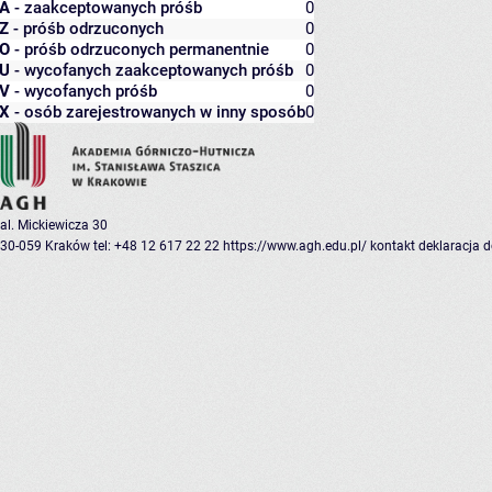
A
- zaakceptowanych próśb
0
Z
- próśb odrzuconych
0
O
- próśb odrzuconych permanentnie
0
U
- wycofanych zaakceptowanych próśb
0
V
- wycofanych próśb
0
X
- osób zarejestrowanych w inny sposób
0
al. Mickiewicza 30
30-059 Kraków
tel: +48 12 617 22 22
https://www.agh.edu.pl/
kontakt
deklaracja 