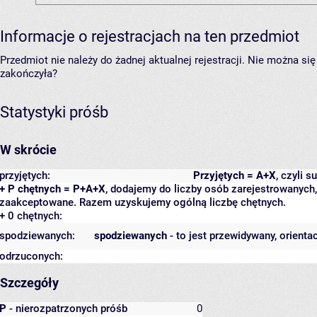
Informacje o rejestracjach na ten przedmiot
Przedmiot nie należy do żadnej aktualnej rejestracji. Nie można s
zakończyła?
Statystyki próśb
W skrócie
przyjętych:
Przyjętych = A+X
, czyli 
+ P chętnych = P+A+X
, dodajemy do liczby osób zarejestrowanych, 
zaakceptowane. Razem uzyskujemy ogólną liczbę chętnych.
+ 0 chętnych:
spodziewanych:
spodziewanych
- to jest przewidywany, orienta
odrzuconych:
Szczegóły
P
- nierozpatrzonych próśb
0