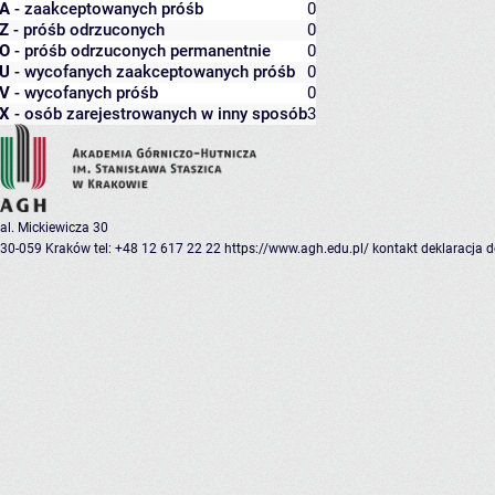
A
- zaakceptowanych próśb
0
Z
- próśb odrzuconych
0
O
- próśb odrzuconych permanentnie
0
U
- wycofanych zaakceptowanych próśb
0
V
- wycofanych próśb
0
X
- osób zarejestrowanych w inny sposób
3
al. Mickiewicza 30
30-059 Kraków
tel: +48 12 617 22 22
https://www.agh.edu.pl/
kontakt
deklaracja 