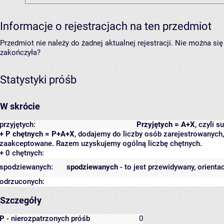
Informacje o rejestracjach na ten przedmiot
Przedmiot nie należy do żadnej aktualnej rejestracji. Nie można s
zakończyła?
Statystyki próśb
W skrócie
przyjętych:
Przyjętych = A+X
, czyli 
+ P chętnych = P+A+X
, dodajemy do liczby osób zarejestrowanych, 
zaakceptowane. Razem uzyskujemy ogólną liczbę chętnych.
+ 0 chętnych:
spodziewanych:
spodziewanych
- to jest przewidywany, orienta
odrzuconych:
Szczegóły
P
- nierozpatrzonych próśb
0