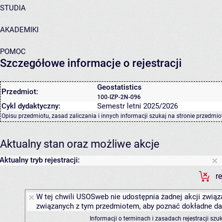
STUDIA
AKADEMIKI
POMOC
Szczegółowe informacje o rejestracji
Geostatistics
Przedmiot:
100-IZP-2N-096
Cykl dydaktyczny:
Semestr letni 2025/2026
Opisu przedmiotu, zasad zaliczania i innych informacji szukaj na
stronie przedmio
Aktualny stan oraz możliwe akcje
Aktualny tryb rejestracji:
r
W tej chwili USOSweb nie udostępnia żadnej akcji związa
związanych z tym przedmiotem, aby poznać dokładne daty
Informacji o terminach i zasadach rejestracji sz