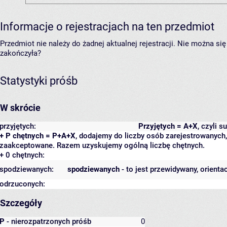
Informacje o rejestracjach na ten przedmiot
Przedmiot nie należy do żadnej aktualnej rejestracji. Nie można s
zakończyła?
Statystyki próśb
W skrócie
przyjętych:
Przyjętych = A+X
, czyli 
+ P chętnych = P+A+X
, dodajemy do liczby osób zarejestrowanych, 
zaakceptowane. Razem uzyskujemy ogólną liczbę chętnych.
+ 0 chętnych:
spodziewanych:
spodziewanych
- to jest przewidywany, orienta
odrzuconych:
Szczegóły
P
- nierozpatrzonych próśb
0