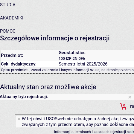
STUDIA
AKADEMIKI
POMOC
Szczegółowe informacje o rejestracji
Geostatistics
Przedmiot:
100-IZP-2N-096
Cykl dydaktyczny:
Semestr letni 2025/2026
Opisu przedmiotu, zasad zaliczania i innych informacji szukaj na
stronie przedmio
Aktualny stan oraz możliwe akcje
Aktualny tryb rejestracji:
r
W tej chwili USOSweb nie udostępnia żadnej akcji związa
związanych z tym przedmiotem, aby poznać dokładne daty
Informacji o terminach i zasadach rejestracji sz