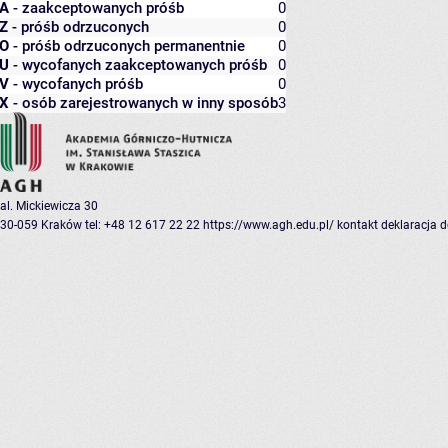
A
- zaakceptowanych próśb
0
Z
- próśb odrzuconych
0
O
- próśb odrzuconych permanentnie
0
U
- wycofanych zaakceptowanych próśb
0
V
- wycofanych próśb
0
X
- osób zarejestrowanych w inny sposób
3
al. Mickiewicza 30
30-059 Kraków
tel: +48 12 617 22 22
https://www.agh.edu.pl/
kontakt
deklaracja 