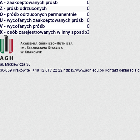
A
- zaakceptowanych próśb
0
Z
- próśb odrzuconych
0
O
- próśb odrzuconych permanentnie
0
U
- wycofanych zaakceptowanych próśb
0
V
- wycofanych próśb
0
X
- osób zarejestrowanych w inny sposób
3
al. Mickiewicza 30
30-059 Kraków
tel: +48 12 617 22 22
https://www.agh.edu.pl/
kontakt
deklaracja 