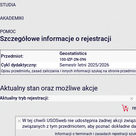
STUDIA
AKADEMIKI
POMOC
Szczegółowe informacje o rejestracji
Geostatistics
Przedmiot:
100-IZP-2N-096
Cykl dydaktyczny:
Semestr letni 2025/2026
Opisu przedmiotu, zasad zaliczania i innych informacji szukaj na
stronie przedmio
Aktualny stan oraz możliwe akcje
Aktualny tryb rejestracji:
r
W tej chwili USOSweb nie udostępnia żadnej akcji związa
związanych z tym przedmiotem, aby poznać dokładne daty
Informacji o terminach i zasadach rejestracji sz