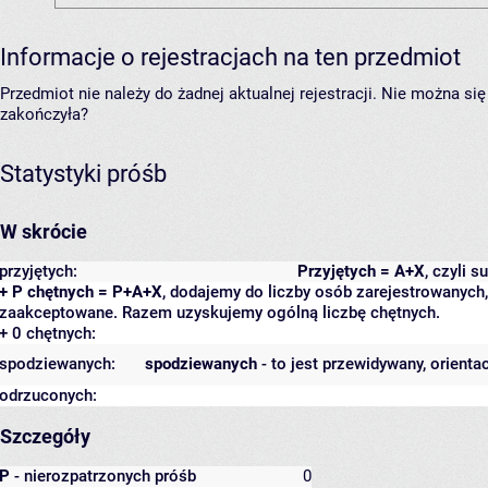
Informacje o rejestracjach na ten przedmiot
Przedmiot nie należy do żadnej aktualnej rejestracji. Nie można s
zakończyła?
Statystyki próśb
W skrócie
przyjętych:
Przyjętych = A+X
, czyli 
+ P chętnych = P+A+X
, dodajemy do liczby osób zarejestrowanych, 
zaakceptowane. Razem uzyskujemy ogólną liczbę chętnych.
+ 0 chętnych:
spodziewanych:
spodziewanych
- to jest przewidywany, orienta
odrzuconych:
Szczegóły
P
- nierozpatrzonych próśb
0