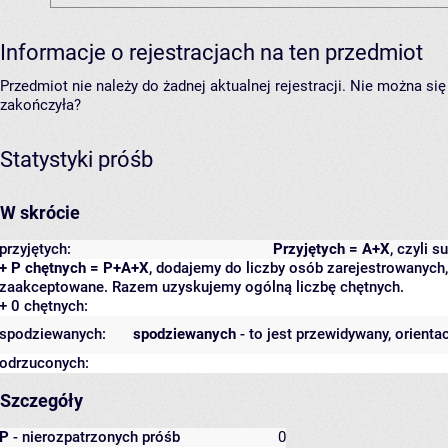
Informacje o rejestracjach na ten przedmiot
Przedmiot nie należy do żadnej aktualnej rejestracji. Nie można s
zakończyła?
Statystyki próśb
W skrócie
przyjętych:
Przyjętych = A+X
, czyli 
+ P chętnych = P+A+X
, dodajemy do liczby osób zarejestrowanych, 
zaakceptowane. Razem uzyskujemy ogólną liczbę chętnych.
+ 0 chętnych:
spodziewanych:
spodziewanych
- to jest przewidywany, orienta
odrzuconych:
Szczegóły
P
- nierozpatrzonych próśb
0