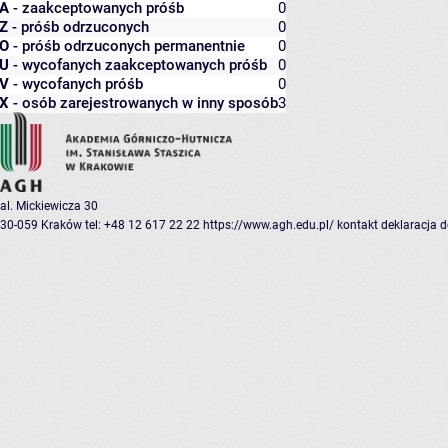
A
- zaakceptowanych próśb
0
Z
- próśb odrzuconych
0
O
- próśb odrzuconych permanentnie
0
U
- wycofanych zaakceptowanych próśb
0
V
- wycofanych próśb
0
X
- osób zarejestrowanych w inny sposób
3
al. Mickiewicza 30
30-059 Kraków
tel: +48 12 617 22 22
https://www.agh.edu.pl/
kontakt
deklaracja 