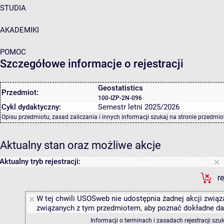
STUDIA
AKADEMIKI
POMOC
Szczegółowe informacje o rejestracji
Geostatistics
Przedmiot:
100-IZP-2N-096
Cykl dydaktyczny:
Semestr letni 2025/2026
Opisu przedmiotu, zasad zaliczania i innych informacji szukaj na
stronie przedmio
Aktualny stan oraz możliwe akcje
Aktualny tryb rejestracji:
r
W tej chwili USOSweb nie udostępnia żadnej akcji związa
związanych z tym przedmiotem, aby poznać dokładne daty
Informacji o terminach i zasadach rejestracji sz