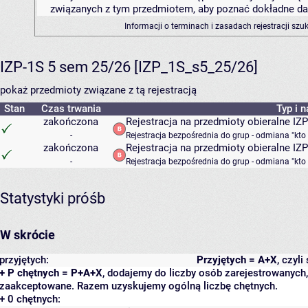
związanych z tym przedmiotem, aby poznać dokładne daty
Informacji o terminach i zasadach rejestracji sz
IZP-1S 5 sem 25/26 [IZP_1S_s5_25/26]
pokaż przedmioty związane z tą rejestracją
Stan
Czas trwania
Typ i 
zakończona
Rejestracja na przedmioty obieralne IZ
-
Rejestracja bezpośrednia do grup - odmiana "kto
zakończona
Rejestracja na przedmioty obieralne IZP
-
Rejestracja bezpośrednia do grup - odmiana "kto
Statystyki próśb
W skrócie
przyjętych:
Przyjętych = A+X
, czyl
+ P chętnych = P+A+X
, dodajemy do liczby osób zarejestrowanych, 
zaakceptowane. Razem uzyskujemy ogólną liczbę chętnych.
+ 0 chętnych: