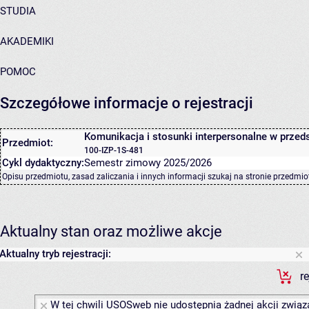
STUDIA
AKADEMIKI
POMOC
Szczegółowe informacje o rejestracji
Komunikacja i stosunki interpersonalne w przed
Przedmiot:
100-IZP-1S-481
Cykl dydaktyczny:
Semestr zimowy 2025/2026
Opisu przedmiotu, zasad zaliczania i innych informacji szukaj na
stronie przedmio
Aktualny stan oraz możliwe akcje
Aktualny tryb rejestracji:
r
W tej chwili USOSweb nie udostępnia żadnej akcji związa