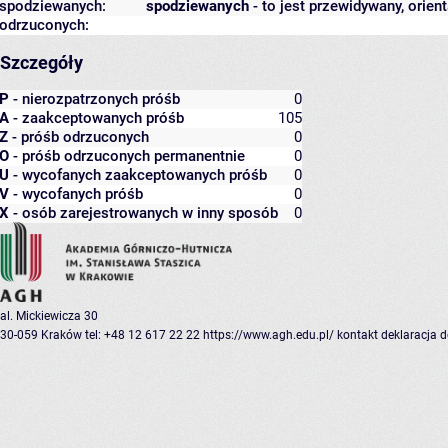
spodziewanych:
spodziewanych
- to jest przewidywany, orien
odrzuconych:
Szczegóły
P
- nierozpatrzonych próśb
0
A
- zaakceptowanych próśb
105
Z
- próśb odrzuconych
0
O
- próśb odrzuconych permanentnie
0
U
- wycofanych zaakceptowanych próśb
0
V
- wycofanych próśb
0
X
- osób zarejestrowanych w inny sposób
0
al. Mickiewicza 30
30-059 Kraków
tel: +48 12 617 22 22
https://www.agh.edu.pl/
kontakt
deklaracja 