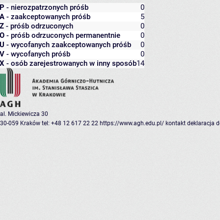
P
- nierozpatrzonych próśb
0
A
- zaakceptowanych próśb
5
Z
- próśb odrzuconych
0
O
- próśb odrzuconych permanentnie
0
U
- wycofanych zaakceptowanych próśb
0
V
- wycofanych próśb
0
X
- osób zarejestrowanych w inny sposób
14
al. Mickiewicza 30
30-059 Kraków
tel: +48 12 617 22 22
https://www.agh.edu.pl/
kontakt
deklaracja 