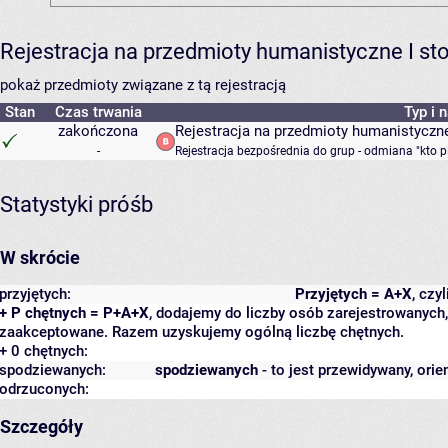
Rejestracja na przedmioty humanistyczne I s
pokaż przedmioty związane z tą rejestracją
Stan
Czas trwania
Typ i 
zakończona
Rejestracja na przedmioty humanistyczne
-
Rejestracja bezpośrednia do grup - odmiana "kto p
Statystyki próśb
W skrócie
przyjętych:
Przyjętych = A+X
, czy
+ P chętnych = P+A+X
, dodajemy do liczby osób zarejestrowanych, 
zaakceptowane. Razem uzyskujemy ogólną liczbę chętnych.
+ 0 chętnych:
spodziewanych:
spodziewanych
- to jest przewidywany, orie
odrzuconych:
Szczegóły