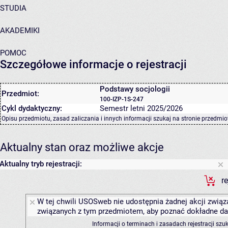
STUDIA
AKADEMIKI
POMOC
Szczegółowe informacje o rejestracji
Podstawy socjologii
Przedmiot:
100-IZP-1S-247
Cykl dydaktyczny:
Semestr letni 2025/2026
Opisu przedmiotu, zasad zaliczania i innych informacji szukaj na
stronie przedmio
Aktualny stan oraz możliwe akcje
Aktualny tryb rejestracji:
r
W tej chwili USOSweb nie udostępnia żadnej akcji związa
związanych z tym przedmiotem, aby poznać dokładne daty
Informacji o terminach i zasadach rejestracji sz