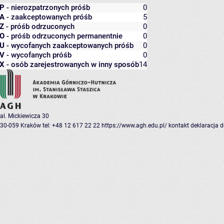
P
- nierozpatrzonych próśb
0
A
- zaakceptowanych próśb
5
Z
- próśb odrzuconych
0
O
- próśb odrzuconych permanentnie
0
U
- wycofanych zaakceptowanych próśb
0
V
- wycofanych próśb
0
X
- osób zarejestrowanych w inny sposób
14
al. Mickiewicza 30
30-059 Kraków
tel: +48 12 617 22 22
https://www.agh.edu.pl/
kontakt
deklaracja 