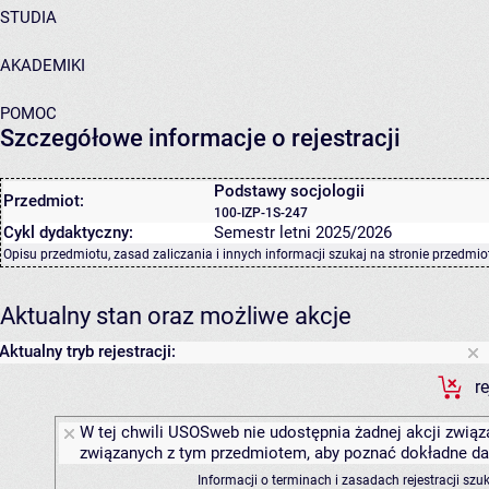
STUDIA
AKADEMIKI
POMOC
Szczegółowe informacje o rejestracji
Podstawy socjologii
Przedmiot:
100-IZP-1S-247
Cykl dydaktyczny:
Semestr letni 2025/2026
Opisu przedmiotu, zasad zaliczania i innych informacji szukaj na
stronie przedmio
Aktualny stan oraz możliwe akcje
Aktualny tryb rejestracji:
r
W tej chwili USOSweb nie udostępnia żadnej akcji związa
związanych z tym przedmiotem, aby poznać dokładne daty
Informacji o terminach i zasadach rejestracji sz