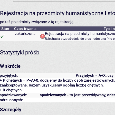
Rejestracja na przedmioty humanistyczne I s
pokaż przedmioty związane z tą rejestracją
Stan
Czas trwania
Typ i 
zakończona
Rejestracja na przedmioty humanistyczne
-
Rejestracja bezpośrednia do grup - odmiana "kto p
Statystyki próśb
W skrócie
przyjętych:
Przyjętych = A+X
, czy
+ P chętnych = P+A+X
, dodajemy do liczby osób zarejestrowanych, 
zaakceptowane. Razem uzyskujemy ogólną liczbę chętnych.
+ 0 chętnych:
spodziewanych:
spodziewanych
- to jest przewidywany, orie
odrzuconych:
Szczegóły