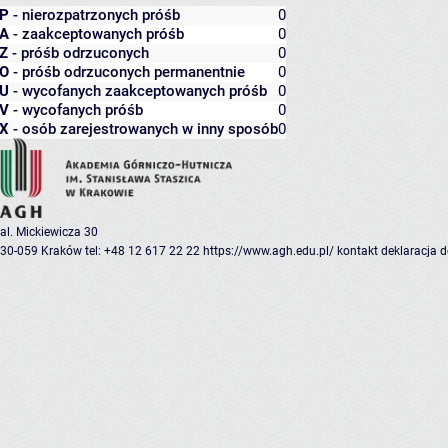
P
- nierozpatrzonych próśb
0
A
- zaakceptowanych próśb
0
Z
- próśb odrzuconych
0
O
- próśb odrzuconych permanentnie
0
U
- wycofanych zaakceptowanych próśb
0
V
- wycofanych próśb
0
X
- osób zarejestrowanych w inny sposób
0
al. Mickiewicza 30
30-059 Kraków
tel: +48 12 617 22 22
https://www.agh.edu.pl/
kontakt
deklaracja 