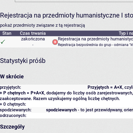
Rejestracja na przedmioty humanistyczne I s
pokaż przedmioty związane z tą rejestracją
Stan
Czas trwania
Typ i n
zakończona
Rejestracja na przedmioty humanisty
-
Rejestracja bezpośrednia do grup - odmiana "k
Statystyki próśb
W skrócie
przyjętych:
Przyjętych = A+X
, czy
+ P chętnych = P+A+X
, dodajemy do liczby osób zarejestrowanych, 
zaakceptowane. Razem uzyskujemy ogólną liczbę chętnych.
+ 0 chętnych:
spodziewanych:
spodziewanych
- to jest przewidywany, orie
odrzuconych:
Szczegóły