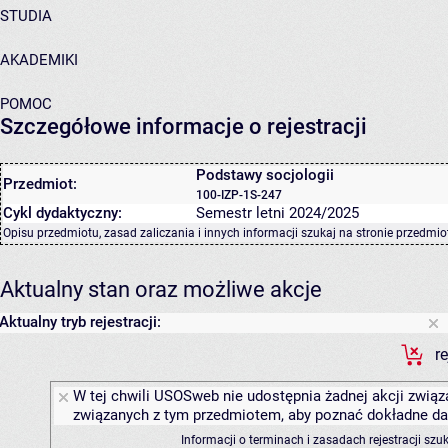
STUDIA
AKADEMIKI
POMOC
Szczegółowe informacje o rejestracji
Podstawy socjologii
Przedmiot:
100-IZP-1S-247
Cykl dydaktyczny:
Semestr letni 2024/2025
Opisu przedmiotu, zasad zaliczania i innych informacji szukaj na
stronie przedmio
Aktualny stan oraz możliwe akcje
Aktualny tryb rejestracji:
r
W tej chwili USOSweb nie udostępnia żadnej akcji związa
związanych z tym przedmiotem, aby poznać dokładne daty
Informacji o terminach i zasadach rejestracji sz