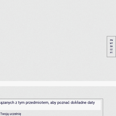
PN
WT
ŚR
CZ
PT
związanych z tym przedmiotem, aby poznać dokładne daty
 Twoją uczelnię