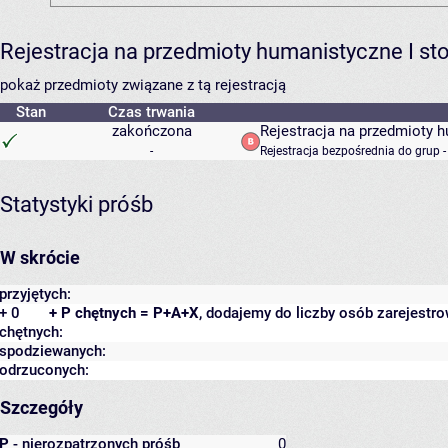
Rejestracja na przedmioty humanistyczne I s
pokaż przedmioty związane z tą rejestracją
Stan
Czas trwania
zakończona
Rejestracja na przedmioty 
-
Rejestracja bezpośrednia do grup 
Statystyki próśb
W skrócie
przyjętych:
+ 0
+ P chętnych = P+A+X
, dodajemy do liczby osób zarejestro
chętnych:
spodziewanych:
odrzuconych:
Szczegóły
P
- nierozpatrzonych próśb
0