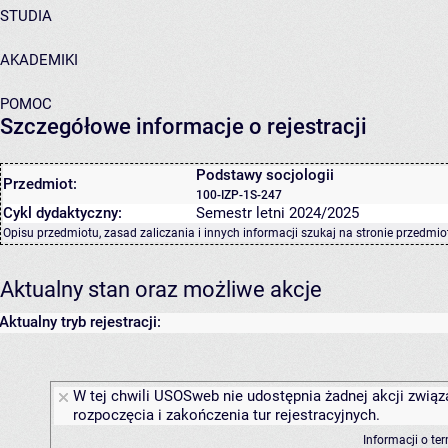
STUDIA
AKADEMIKI
POMOC
Szczegółowe informacje o rejestracji
Podstawy socjologii
Przedmiot:
100-IZP-1S-247
Cykl dydaktyczny:
Semestr letni 2024/2025
Opisu przedmiotu, zasad zaliczania i innych informacji szukaj na
stronie przedmio
Aktualny stan oraz możliwe akcje
Aktualny tryb rejestracji:
W tej chwili USOSweb nie udostępnia żadnej akcji związ
rozpoczęcia i zakończenia tur rejestracyjnych.
Informacji o te