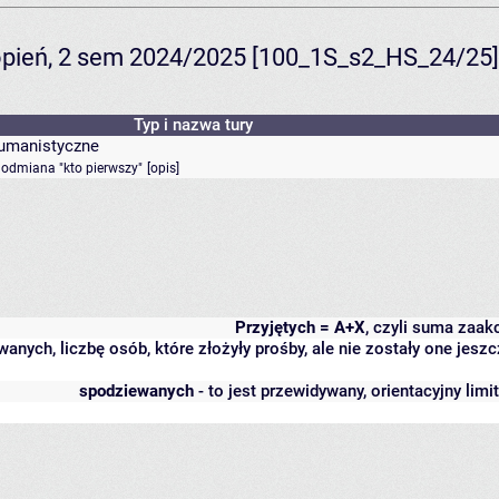
topień, 2 sem 2024/2025 [100_1S_s2_HS_24/25]
Typ i nazwa tury
humanistyczne
- odmiana "kto pierwszy"
[
opis
]
Przyjętych = A+X
, czyli suma zaa
wanych, liczbę osób, które złożyły prośby, ale nie zostały one j
spodziewanych
- to jest przewidywany, orientacyjny lim