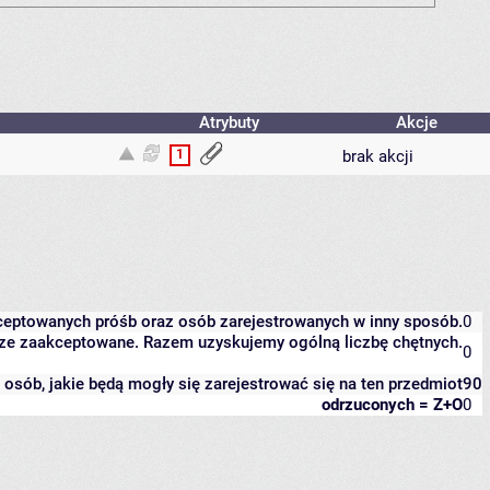
Atrybuty
Akcje
1
brak akcji
kceptowanych próśb oraz osób zarejestrowanych w inny sposób.
0
eszcze zaakceptowane. Razem uzyskujemy ogólną liczbę chętnych.
0
it osób, jakie będą mogły się zarejestrować się na ten przedmiot
90
odrzuconych = Z+O
0