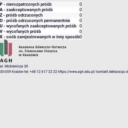
P
- nierozpatrzonych próśb
0
A
- zaakceptowanych próśb
0
Z
- próśb odrzuconych
0
O
- próśb odrzuconych permanentnie
0
U
- wycofanych zaakceptowanych próśb
0
V
- wycofanych próśb
0
X
- osób zarejestrowanych w inny sposób
0
al. Mickiewicza 30
30-059 Kraków
tel: +48 12 617 22 22
https://www.agh.edu.pl/
kontakt
deklaracja 