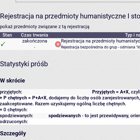
Rejestracja na przedmioty humanistyczne I s
pokaż przedmioty związane z tą rejestracją
Stan
Czas trwania
Typ i n
zakończona
Rejestracja na przedmioty humanisty
-
Rejestracja bezpośrednia do grup - odmiana "k
Statystyki próśb
W skrócie
przyjętych:
Przyjętych = A+X
, czy
+ P chętnych = P+A+X
, dodajemy do liczby osób zarejestrowanych, 
zaakceptowane. Razem uzyskujemy ogólną liczbę chętnych.
+ 0 chętnych:
spodziewanych:
spodziewanych
- to jest przewidywany, orie
odrzuconych:
Szczegóły