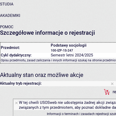
STUDIA
AKADEMIKI
POMOC
Szczegółowe informacje o rejestracji
Podstawy socjologii
Przedmiot:
100-IZP-1S-247
Cykl dydaktyczny:
Semestr letni 2024/2025
Opisu przedmiotu, zasad zaliczania i innych informacji szukaj na
stronie przedmio
Aktualny stan oraz możliwe akcje
Aktualny tryb rejestracji:
r
W tej chwili USOSweb nie udostępnia żadnej akcji związa
związanych z tym przedmiotem, aby poznać dokładne daty
Informacji o terminach i zasadach rejestracji sz