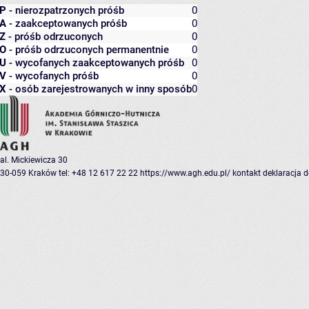
P
- nierozpatrzonych próśb
0
A
- zaakceptowanych próśb
0
Z
- próśb odrzuconych
0
O
- próśb odrzuconych permanentnie
0
U
- wycofanych zaakceptowanych próśb
0
V
- wycofanych próśb
0
X
- osób zarejestrowanych w inny sposób
0
al. Mickiewicza 30
30-059 Kraków
tel: +48 12 617 22 22
https://www.agh.edu.pl/
kontakt
deklaracja 