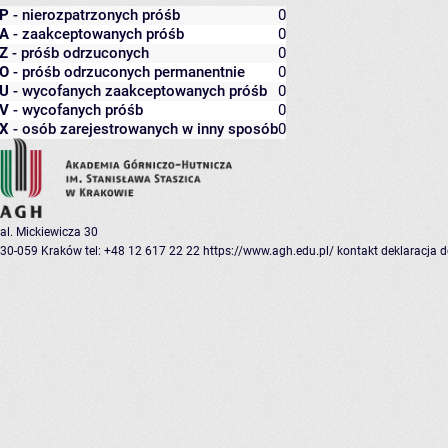
P
- nierozpatrzonych próśb
0
A
- zaakceptowanych próśb
0
Z
- próśb odrzuconych
0
O
- próśb odrzuconych permanentnie
0
U
- wycofanych zaakceptowanych próśb
0
V
- wycofanych próśb
0
X
- osób zarejestrowanych w inny sposób
0
al. Mickiewicza 30
30-059 Kraków
tel: +48 12 617 22 22
https://www.agh.edu.pl/
kontakt
deklaracja 