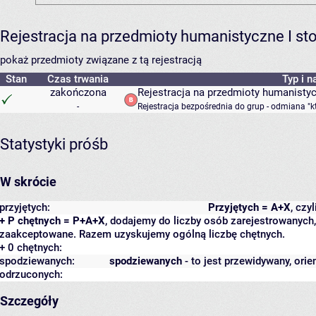
Rejestracja na przedmioty humanistyczne I s
pokaż przedmioty związane z tą rejestracją
Stan
Czas trwania
Typ i n
zakończona
Rejestracja na przedmioty humanisty
-
Rejestracja bezpośrednia do grup - odmiana "k
Statystyki próśb
W skrócie
przyjętych:
Przyjętych = A+X
, czy
+ P chętnych = P+A+X
, dodajemy do liczby osób zarejestrowanych, 
zaakceptowane. Razem uzyskujemy ogólną liczbę chętnych.
+ 0 chętnych:
spodziewanych:
spodziewanych
- to jest przewidywany, orie
odrzuconych:
Szczegóły