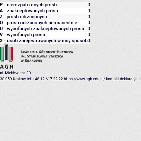
P
- nierozpatrzonych próśb
0
A
- zaakceptowanych próśb
0
Z
- próśb odrzuconych
0
O
- próśb odrzuconych permanentnie
0
U
- wycofanych zaakceptowanych próśb
0
V
- wycofanych próśb
0
X
- osób zarejestrowanych w inny sposób
0
al. Mickiewicza 30
30-059 Kraków
tel: +48 12 617 22 22
https://www.agh.edu.pl/
kontakt
deklaracja 