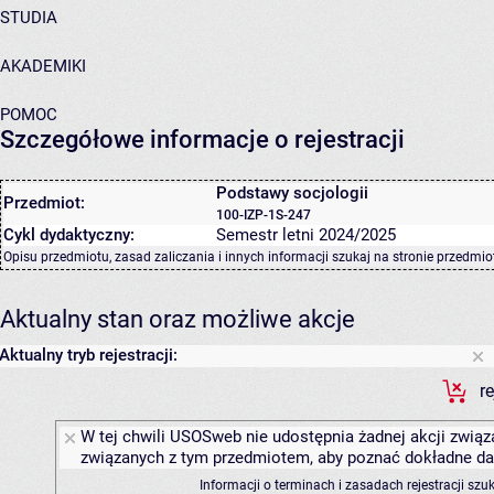
STUDIA
AKADEMIKI
POMOC
Szczegółowe informacje o rejestracji
Podstawy socjologii
Przedmiot:
100-IZP-1S-247
Cykl dydaktyczny:
Semestr letni 2024/2025
Opisu przedmiotu, zasad zaliczania i innych informacji szukaj na
stronie przedmio
Aktualny stan oraz możliwe akcje
Aktualny tryb rejestracji:
r
W tej chwili USOSweb nie udostępnia żadnej akcji związa
związanych z tym przedmiotem, aby poznać dokładne daty
Informacji o terminach i zasadach rejestracji sz