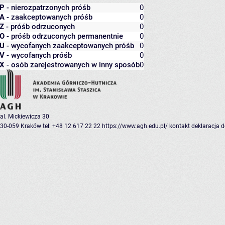
P
- nierozpatrzonych próśb
0
A
- zaakceptowanych próśb
0
Z
- próśb odrzuconych
0
O
- próśb odrzuconych permanentnie
0
U
- wycofanych zaakceptowanych próśb
0
V
- wycofanych próśb
0
X
- osób zarejestrowanych w inny sposób
0
al. Mickiewicza 30
30-059 Kraków
tel: +48 12 617 22 22
https://www.agh.edu.pl/
kontakt
deklaracja 