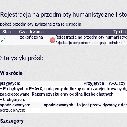
Rejestracja na przedmioty humanistyczne I s
pokaż przedmioty związane z tą rejestracją
Stan
Czas trwania
Typ i n
zakończona
Rejestracja na przedmioty humanisty
-
Rejestracja bezpośrednia do grup - odmiana "k
Statystyki próśb
W skrócie
przyjętych:
Przyjętych = A+X
, czy
+ P chętnych = P+A+X
, dodajemy do liczby osób zarejestrowanych, 
zaakceptowane. Razem uzyskujemy ogólną liczbę chętnych.
+ 0 chętnych:
spodziewanych:
spodziewanych
- to jest przewidywany, orie
odrzuconych:
Szczegóły