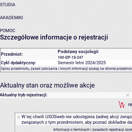
STUDIA
AKADEMIKI
POMOC
Szczegółowe informacje o rejestracji
Podstawy socjologii
Przedmiot:
100-IZP-1S-247
Cykl dydaktyczny:
Semestr letni 2024/2025
Opisu przedmiotu, zasad zaliczania i innych informacji szukaj na
stronie przedmio
Aktualny stan oraz możliwe akcje
Aktualny tryb rejestracji:
r
W tej chwili USOSweb nie udostępnia żadnej akcji związa
związanych z tym przedmiotem, aby poznać dokładne daty
Informacji o terminach i zasadach rejestracji sz