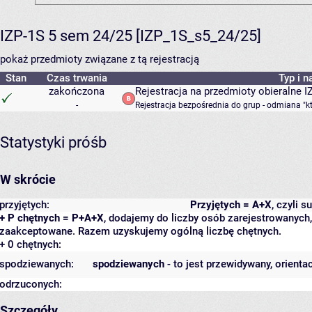
IZP-1S 5 sem 24/25 [IZP_1S_s5_24/25]
pokaż przedmioty związane z tą rejestracją
Stan
Czas trwania
Typ i n
zakończona
Rejestracja na przedmioty obieralne 
-
Rejestracja bezpośrednia do grup - odmiana "k
Statystyki próśb
W skrócie
przyjętych:
Przyjętych = A+X
, czyli 
+ P chętnych = P+A+X
, dodajemy do liczby osób zarejestrowanych, 
zaakceptowane. Razem uzyskujemy ogólną liczbę chętnych.
+ 0 chętnych:
spodziewanych:
spodziewanych
- to jest przewidywany, orienta
odrzuconych:
Szczegóły