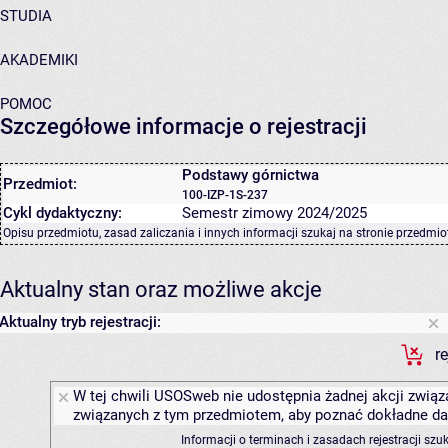
STUDIA
AKADEMIKI
POMOC
Szczegółowe informacje o rejestracji
Podstawy górnictwa
Przedmiot:
100-IZP-1S-237
Cykl dydaktyczny:
Semestr zimowy 2024/2025
Opisu przedmiotu, zasad zaliczania i innych informacji szukaj na
stronie przedmio
Aktualny stan oraz możliwe akcje
Aktualny tryb rejestracji:
r
W tej chwili USOSweb nie udostępnia żadnej akcji związa
związanych z tym przedmiotem, aby poznać dokładne daty
Informacji o terminach i zasadach rejestracji sz