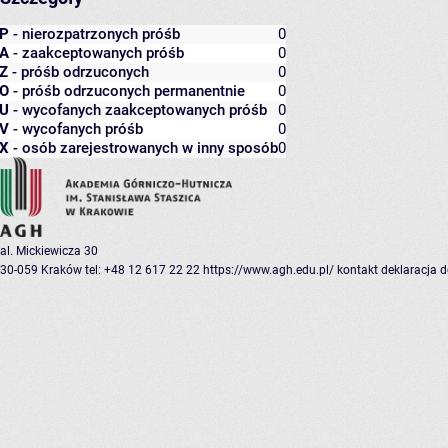
P
- nierozpatrzonych próśb
0
A
- zaakceptowanych próśb
0
Z
- próśb odrzuconych
0
O
- próśb odrzuconych permanentnie
0
U
- wycofanych zaakceptowanych próśb
0
V
- wycofanych próśb
0
X
- osób zarejestrowanych w inny sposób
0
al. Mickiewicza 30
30-059 Kraków
tel: +48 12 617 22 22
https://www.agh.edu.pl/
kontakt
deklaracja 