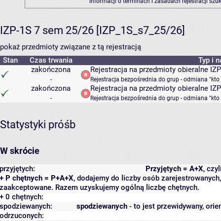
Informacji o terminach i zasadach rejestracji sz
IZP-1S 7 sem 25/26 [IZP_1S_s7_25/26]
pokaż przedmioty związane z tą rejestracją
Stan
Czas trwania
Typ i 
zakończona
Rejestracja na przedmioty obieralne IZ
-
Rejestracja bezpośrednia do grup - odmiana "kto
zakończona
Rejestracja na przedmioty obieralne IZP
-
Rejestracja bezpośrednia do grup - odmiana "kto
Statystyki próśb
W skrócie
przyjętych:
Przyjętych = A+X
, czy
+ P chętnych = P+A+X
, dodajemy do liczby osób zarejestrowanych, 
zaakceptowane. Razem uzyskujemy ogólną liczbę chętnych.
+ 0 chętnych:
spodziewanych:
spodziewanych
- to jest przewidywany, orie
odrzuconych: