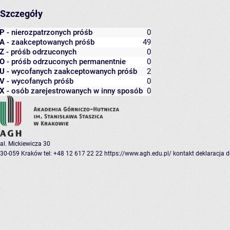
Szczegóły
P
- nierozpatrzonych próśb
0
A
- zaakceptowanych próśb
49
Z
- próśb odrzuconych
0
O
- próśb odrzuconych permanentnie
0
U
- wycofanych zaakceptowanych próśb
2
V
- wycofanych próśb
0
X
- osób zarejestrowanych w inny sposób
0
al. Mickiewicza 30
30-059 Kraków
tel: +48 12 617 22 22
https://www.agh.edu.pl/
kontakt
deklaracja 