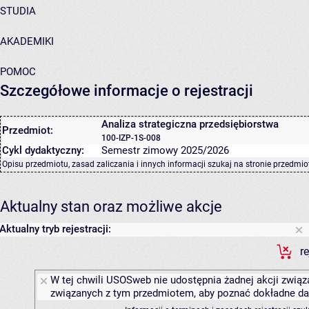
STUDIA
AKADEMIKI
POMOC
Szczegółowe informacje o rejestracji
Analiza strategiczna przedsiębiorstwa
Przedmiot:
100-IZP-1S-008
Cykl dydaktyczny:
Semestr zimowy 2025/2026
Opisu przedmiotu, zasad zaliczania i innych informacji szukaj na
stronie przedmio
Aktualny stan oraz możliwe akcje
Aktualny tryb rejestracji:
r
W tej chwili USOSweb nie udostępnia żadnej akcji związa
związanych z tym przedmiotem, aby poznać dokładne daty