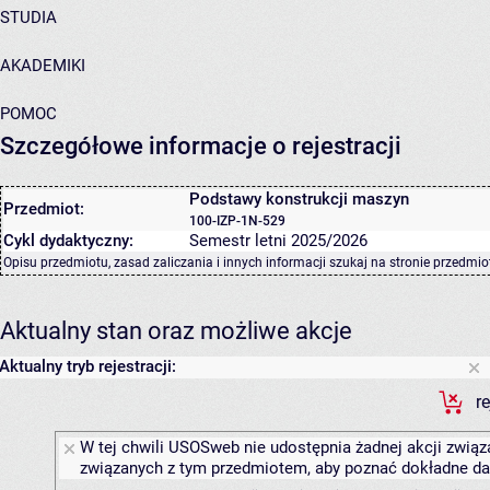
STUDIA
AKADEMIKI
POMOC
Szczegółowe informacje o rejestracji
Podstawy konstrukcji maszyn
Przedmiot:
100-IZP-1N-529
Cykl dydaktyczny:
Semestr letni 2025/2026
Opisu przedmiotu, zasad zaliczania i innych informacji szukaj na
stronie przedmio
Aktualny stan oraz możliwe akcje
Aktualny tryb rejestracji:
r
W tej chwili USOSweb nie udostępnia żadnej akcji związa
związanych z tym przedmiotem, aby poznać dokładne daty