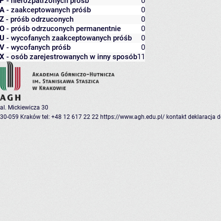
P
- nierozpatrzonych próśb
0
A
- zaakceptowanych próśb
0
Z
- próśb odrzuconych
0
O
- próśb odrzuconych permanentnie
0
U
- wycofanych zaakceptowanych próśb
0
V
- wycofanych próśb
0
X
- osób zarejestrowanych w inny sposób
11
al. Mickiewicza 30
30-059 Kraków
tel: +48 12 617 22 22
https://www.agh.edu.pl/
kontakt
deklaracja 