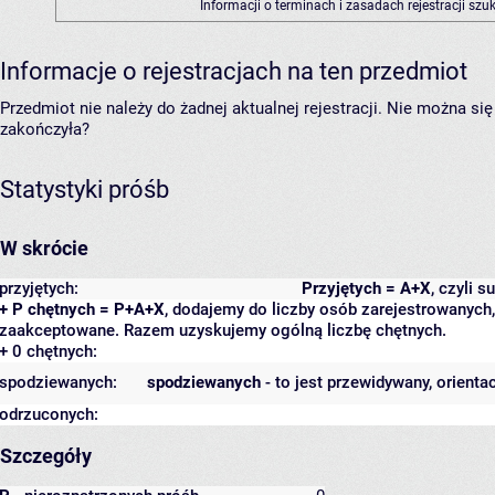
Informacji o terminach i zasadach rejestracji sz
Informacje o rejestracjach na ten przedmiot
Przedmiot nie należy do żadnej aktualnej rejestracji. Nie można s
zakończyła?
Statystyki próśb
W skrócie
przyjętych:
Przyjętych = A+X
, czyli 
+ P chętnych = P+A+X
, dodajemy do liczby osób zarejestrowanych, 
zaakceptowane. Razem uzyskujemy ogólną liczbę chętnych.
+ 0 chętnych:
spodziewanych:
spodziewanych
- to jest przewidywany, orienta
odrzuconych:
Szczegóły