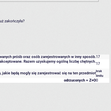
już zakończyła?
owanych próśb oraz osób zarejestrowanych w inny sposób.
17
 zaakceptowane. Razem uzyskujemy ogólną liczbę chętnych.
17
brak
b, jakie będą mogły się zarejestrować się na ten przedmiot
limitu
odrzuconych = Z+O
0