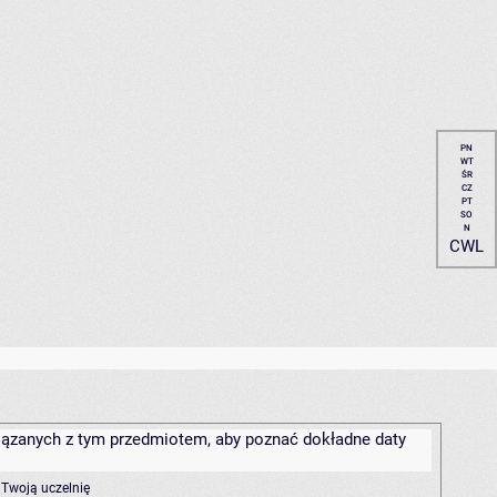
PN
WT
ŚR
CZ
PT
SO
N
CWL
związanych z tym przedmiotem, aby poznać dokładne daty
 Twoją uczelnię