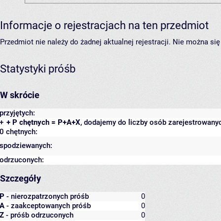
Informacje o rejestracjach na ten przedmiot
Przedmiot nie należy do żadnej aktualnej rejestracji. Nie można s
Statystyki próśb
W skrócie
przyjętych:
+
+ P chętnych = P+A+X
, dodajemy do liczby osób zarejestrowanyc
0 chętnych:
spodziewanych:
odrzuconych:
Szczegóły
P
- nierozpatrzonych próśb
0
A
- zaakceptowanych próśb
0
Z
- próśb odrzuconych
0