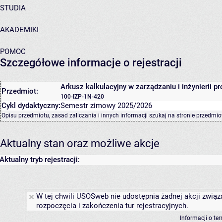
STUDIA
AKADEMIKI
POMOC
Szczegółowe informacje o rejestracji
Arkusz kalkulacyjny w zarządzaniu i inżynierii pr
Przedmiot:
100-IZP-1N-420
Cykl dydaktyczny:
Semestr zimowy 2025/2026
Opisu przedmiotu, zasad zaliczania i innych informacji szukaj na
stronie przedmio
Aktualny stan oraz możliwe akcje
Aktualny tryb rejestracji:
W tej chwili USOSweb nie udostępnia żadnej akcji związ
rozpoczęcia i zakończenia tur rejestracyjnych.
Informacji o te