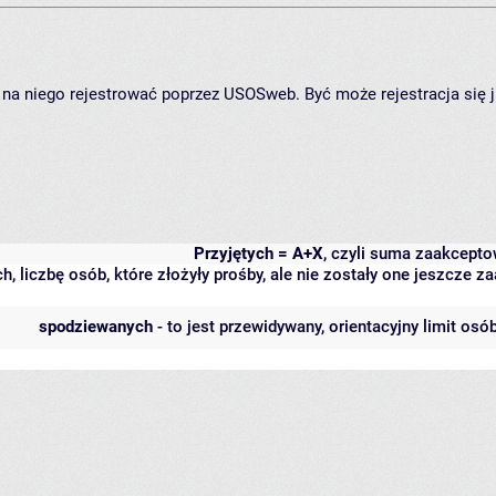
ię na niego rejestrować poprzez USOSweb. Być może rejestracja się 
Przyjętych = A+X
, czyli suma zaakcept
h, liczbę osób, które złożyły prośby, ale nie zostały one jeszcze
spodziewanych
- to jest przewidywany, orientacyjny limit osó