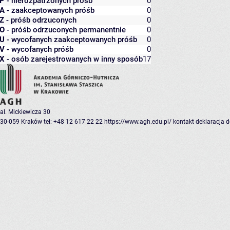
P
- nierozpatrzonych próśb
0
A
- zaakceptowanych próśb
0
Z
- próśb odrzuconych
0
O
- próśb odrzuconych permanentnie
0
U
- wycofanych zaakceptowanych próśb
0
V
- wycofanych próśb
0
X
- osób zarejestrowanych w inny sposób
17
al. Mickiewicza 30
30-059 Kraków
tel: +48 12 617 22 22
https://www.agh.edu.pl/
kontakt
deklaracja 