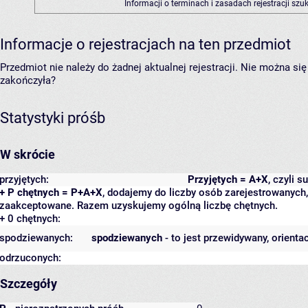
Informacji o terminach i zasadach rejestracji sz
Informacje o rejestracjach na ten przedmiot
Przedmiot nie należy do żadnej aktualnej rejestracji. Nie można s
zakończyła?
Statystyki próśb
W skrócie
przyjętych:
Przyjętych = A+X
, czyli 
+ P chętnych = P+A+X
, dodajemy do liczby osób zarejestrowanych, 
zaakceptowane. Razem uzyskujemy ogólną liczbę chętnych.
+ 0 chętnych:
spodziewanych:
spodziewanych
- to jest przewidywany, orienta
odrzuconych:
Szczegóły