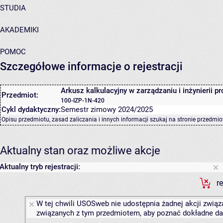
STUDIA
AKADEMIKI
POMOC
Szczegółowe informacje o rejestracji
Arkusz kalkulacyjny w zarządzaniu i inżynierii pr
Przedmiot:
100-IZP-1N-420
Cykl dydaktyczny:
Semestr zimowy 2024/2025
Opisu przedmiotu, zasad zaliczania i innych informacji szukaj na
stronie przedmio
Aktualny stan oraz możliwe akcje
Aktualny tryb rejestracji:
r
W tej chwili USOSweb nie udostępnia żadnej akcji związa
związanych z tym przedmiotem, aby poznać dokładne daty