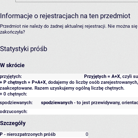
Informacje o rejestracjach na ten przedmiot
Przedmiot nie należy do żadnej aktualnej rejestracji. Nie można s
zakończyła?
Statystyki próśb
W skrócie
przyjętych:
Przyjętych = A+X
, czyli 
+ P chętnych = P+A+X
, dodajemy do liczby osób zarejestrowanych, 
zaakceptowane. Razem uzyskujemy ogólną liczbę chętnych.
+ 0 chętnych:
spodziewanych:
spodziewanych
- to jest przewidywany, orienta
odrzuconych:
Szczegóły
P
- nierozpatrzonych próśb
0