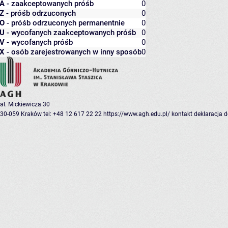
A
- zaakceptowanych próśb
0
Z
- próśb odrzuconych
0
O
- próśb odrzuconych permanentnie
0
U
- wycofanych zaakceptowanych próśb
0
V
- wycofanych próśb
0
X
- osób zarejestrowanych w inny sposób
0
al. Mickiewicza 30
30-059 Kraków
tel: +48 12 617 22 22
https://www.agh.edu.pl/
kontakt
deklaracja 