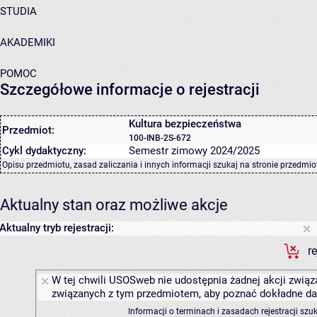
STUDIA
AKADEMIKI
POMOC
Szczegółowe informacje o rejestracji
Kultura bezpieczeństwa
Przedmiot:
100-INB-2S-672
Cykl dydaktyczny:
Semestr zimowy 2024/2025
Opisu przedmiotu, zasad zaliczania i innych informacji szukaj na
stronie przedmio
Aktualny stan oraz możliwe akcje
Aktualny tryb rejestracji:
r
W tej chwili USOSweb nie udostępnia żadnej akcji związa
związanych z tym przedmiotem, aby poznać dokładne daty
Informacji o terminach i zasadach rejestracji sz