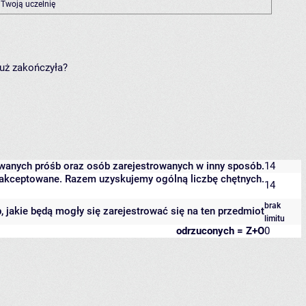
 Twoją uczelnię
już zakończyła?
owanych próśb oraz osób zarejestrowanych w inny sposób.
14
 zaakceptowane. Razem uzyskujemy ogólną liczbę chętnych.
14
brak
b, jakie będą mogły się zarejestrować się na ten przedmiot
limitu
odrzuconych = Z+O
0