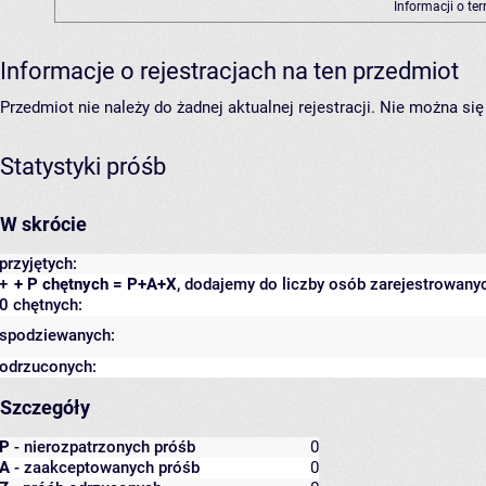
Informacji o te
Informacje o rejestracjach na ten przedmiot
Przedmiot nie należy do żadnej aktualnej rejestracji. Nie można s
Statystyki próśb
W skrócie
przyjętych:
+
+ P chętnych = P+A+X
, dodajemy do liczby osób zarejestrowanyc
0 chętnych:
spodziewanych:
odrzuconych:
Szczegóły
P
- nierozpatrzonych próśb
0
A
- zaakceptowanych próśb
0