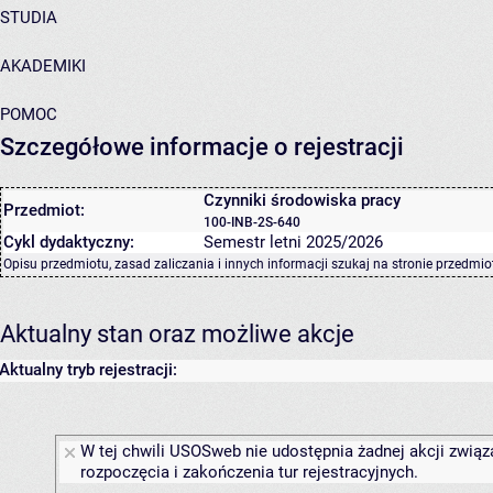
STUDIA
AKADEMIKI
POMOC
Szczegółowe informacje o rejestracji
Czynniki środowiska pracy
Przedmiot:
100-INB-2S-640
Cykl dydaktyczny:
Semestr letni 2025/2026
Opisu przedmiotu, zasad zaliczania i innych informacji szukaj na
stronie przedmio
Aktualny stan oraz możliwe akcje
Aktualny tryb rejestracji:
W tej chwili USOSweb nie udostępnia żadnej akcji związ
rozpoczęcia i zakończenia tur rejestracyjnych.