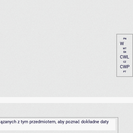
PN
W
WT
ŚR
CWL
CZ
CWP
PT
związanych z tym przedmiotem, aby poznać dokładne daty