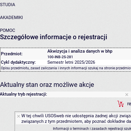
STUDIA
AKADEMIKI
POMOC
Szczegółowe informacje o rejestracji
Akwizycja i analiza danych w bhp
Przedmiot:
100-INB-2S-281
Cykl dydaktyczny:
Semestr letni 2025/2026
Opisu przedmiotu, zasad zaliczania i innych informacji szukaj na
stronie przedmio
Aktualny stan oraz możliwe akcje
Aktualny tryb rejestracji:
r
W tej chwili USOSweb nie udostępnia żadnej akcji związa
związanych z tym przedmiotem, aby poznać dokładne daty
Informacji o terminach i zasadach rejestracji sz