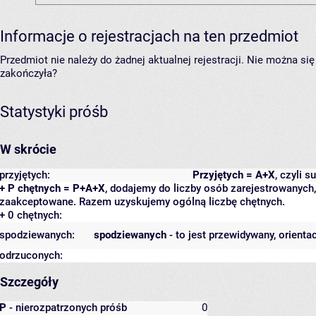
Informacje o rejestracjach na ten przedmiot
Przedmiot nie należy do żadnej aktualnej rejestracji. Nie można s
zakończyła?
Statystyki próśb
W skrócie
przyjętych:
Przyjętych = A+X
, czyli 
+ P chętnych = P+A+X
, dodajemy do liczby osób zarejestrowanych, 
zaakceptowane. Razem uzyskujemy ogólną liczbę chętnych.
+ 0 chętnych:
spodziewanych:
spodziewanych
- to jest przewidywany, orienta
odrzuconych:
Szczegóły
P
- nierozpatrzonych próśb
0