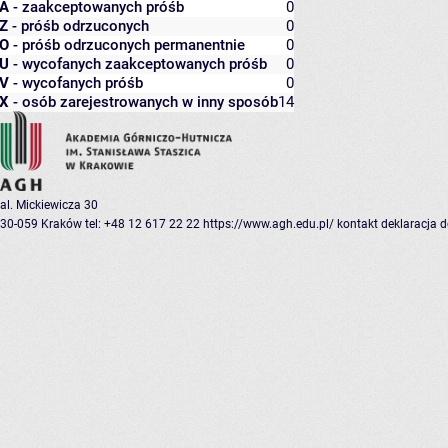
A
- zaakceptowanych próśb
0
Z
- próśb odrzuconych
0
O
- próśb odrzuconych permanentnie
0
U
- wycofanych zaakceptowanych próśb
0
V
- wycofanych próśb
0
X
- osób zarejestrowanych w inny sposób
14
al. Mickiewicza 30
30-059 Kraków
tel: +48 12 617 22 22
https://www.agh.edu.pl/
kontakt
deklaracja 