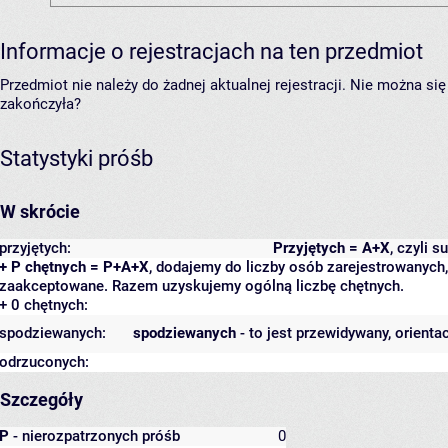
Informacje o rejestracjach na ten przedmiot
Przedmiot nie należy do żadnej aktualnej rejestracji. Nie można s
zakończyła?
Statystyki próśb
W skrócie
przyjętych:
Przyjętych = A+X
, czyli 
+ P chętnych = P+A+X
, dodajemy do liczby osób zarejestrowanych, 
zaakceptowane. Razem uzyskujemy ogólną liczbę chętnych.
+ 0 chętnych:
spodziewanych:
spodziewanych
- to jest przewidywany, orienta
odrzuconych:
Szczegóły
P
- nierozpatrzonych próśb
0