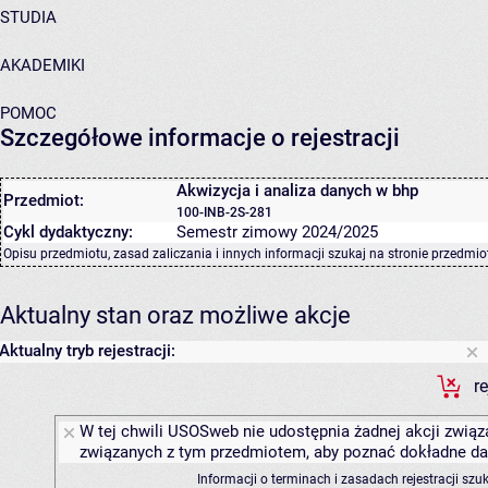
STUDIA
AKADEMIKI
POMOC
Szczegółowe informacje o rejestracji
Akwizycja i analiza danych w bhp
Przedmiot:
100-INB-2S-281
Cykl dydaktyczny:
Semestr zimowy 2024/2025
Opisu przedmiotu, zasad zaliczania i innych informacji szukaj na
stronie przedmio
Aktualny stan oraz możliwe akcje
Aktualny tryb rejestracji:
r
W tej chwili USOSweb nie udostępnia żadnej akcji związa
związanych z tym przedmiotem, aby poznać dokładne daty
Informacji o terminach i zasadach rejestracji sz