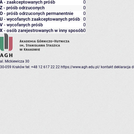
A
- zaakceptowanych próśb
0
Z
- próśb odrzuconych
0
O
- próśb odrzuconych permanentnie
0
U
- wycofanych zaakceptowanych próśb
0
V
- wycofanych próśb
0
X
- osób zarejestrowanych w inny sposób
0
al. Mickiewicza 30
30-059 Kraków
tel: +48 12 617 22 22
https://www.agh.edu.pl/
kontakt
deklaracja 