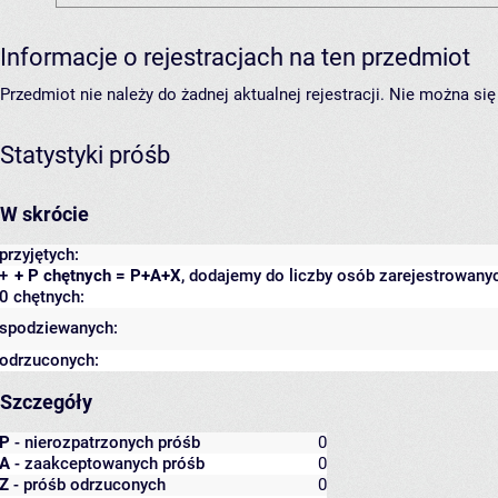
Informacje o rejestracjach na ten przedmiot
Przedmiot nie należy do żadnej aktualnej rejestracji. Nie można s
Statystyki próśb
W skrócie
przyjętych:
+
+ P chętnych = P+A+X
, dodajemy do liczby osób zarejestrowanyc
0 chętnych:
spodziewanych:
odrzuconych:
Szczegóły
P
- nierozpatrzonych próśb
0
A
- zaakceptowanych próśb
0
Z
- próśb odrzuconych
0