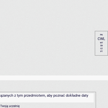
PN
CWL
WT
ŚR
CZ
PT
związanych z tym przedmiotem, aby poznać dokładne daty
 Twoją uczelnię