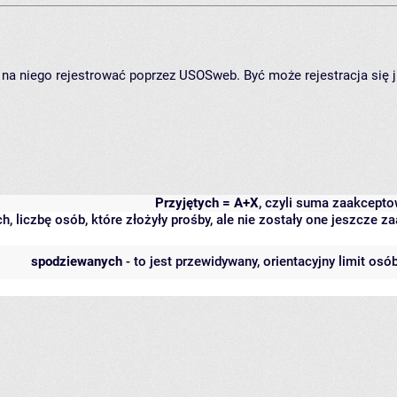
ię na niego rejestrować poprzez USOSweb. Być może rejestracja się 
Przyjętych = A+X
, czyli suma zaakcept
h, liczbę osób, które złożyły prośby, ale nie zostały one jeszcze
spodziewanych
- to jest przewidywany, orientacyjny limit osó