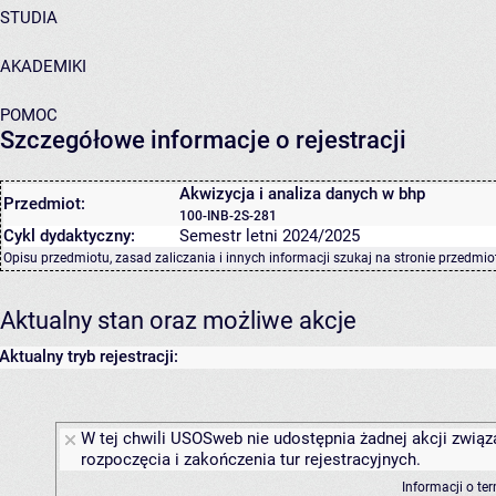
STUDIA
AKADEMIKI
POMOC
Szczegółowe informacje o rejestracji
Akwizycja i analiza danych w bhp
Przedmiot:
100-INB-2S-281
Cykl dydaktyczny:
Semestr letni 2024/2025
Opisu przedmiotu, zasad zaliczania i innych informacji szukaj na
stronie przedmio
Aktualny stan oraz możliwe akcje
Aktualny tryb rejestracji:
W tej chwili USOSweb nie udostępnia żadnej akcji związ
rozpoczęcia i zakończenia tur rejestracyjnych.
Informacji o te