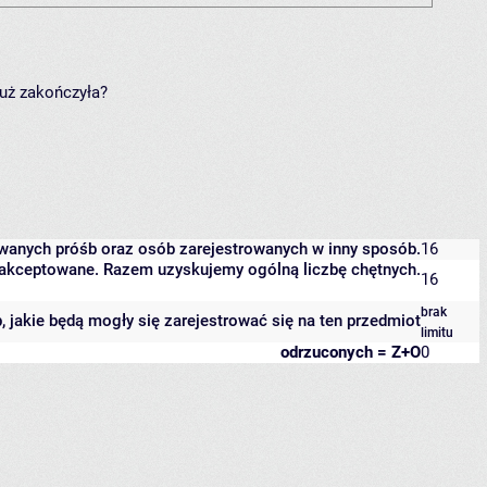
już zakończyła?
owanych próśb oraz osób zarejestrowanych w inny sposób.
16
 zaakceptowane. Razem uzyskujemy ogólną liczbę chętnych.
16
brak
b, jakie będą mogły się zarejestrować się na ten przedmiot
limitu
odrzuconych = Z+O
0